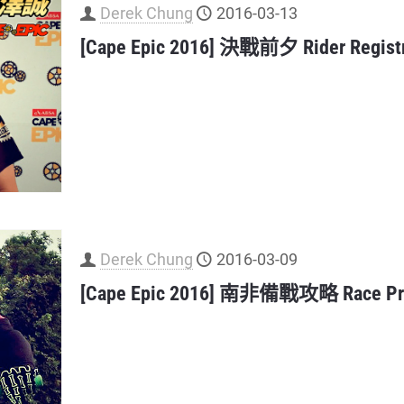
Derek Chung
2016-03-13
[Cape Epic 2016] 決戰前夕 Rider Registr
Derek Chung
2016-03-09
[Cape Epic 2016] 南非備戰攻略 Race Pre