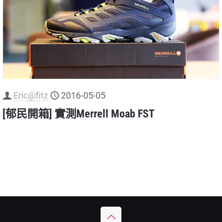
Eric@fitz
2016-05-05
[郁民開箱] 實測Merrell Moab FST