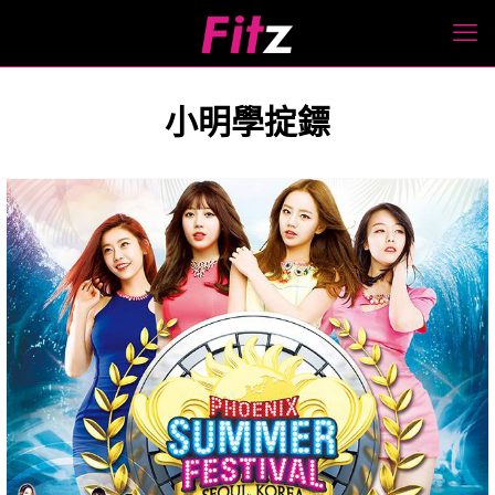
小明學掟鏢