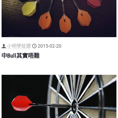
小明學掟鏢
2015-02-20
中Bull其實唔難