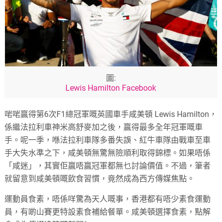
圖:
Lewis Hamilton Facebook
啱啱贏得第6次F1總冠軍嘅英國車手咸美頓 Lewis Hamilton，
係繼法拉利車神米高舒麥加之後，贏得最多全年冠軍嘅車
手。呢一季，喺法拉利車隊多番失誤、紅牛車隊由戰車至車
手大失水準之下，咸美頓無驚無險順利取得錦標。如果唔係
「咸迷」，其實佢贏唔贏冠軍都無乜討論價值。不過，筆者
就留意到咸美頓嘅飲食習慣，竟然成為西方傳媒焦點。
運動員食素，唔係咩驚為天人嘅事，香港都有唔少素食運動
員，有啲山賽更特設素食補給餐單。咸美頓選擇食素，點解