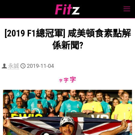
[2019 F1總冠軍] 咸美頓食素點解
係新聞?
永誠
2019-11-04
Increase
字
Reset
Decrease
字
字
font
font
font
size.
size.
size.