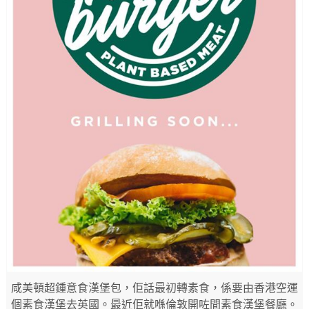
咸美頓超鍾意食漢堡包，佢話最初轉素食，係要由香港空運
個素食漢堡去英國。最近佢就喺倫敦開咗間素食漢堡餐廳。