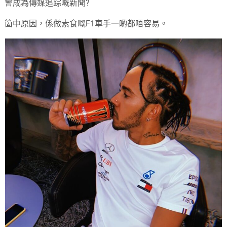
會成為傳媒追踪嘅新聞?
箇中原因，係做素食嘅F1車手一啲都唔容易。