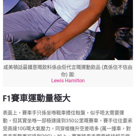
咸美頓話最鍾意嘅飲料係由佢代言嘅運動飲品 (真係信不信由
你) 圖:
Lewis Hamilton
F1賽車運動量極大
表面上，賽車手只係坐喺戰車揸住軚盤，似乎唔太需要運
動，但其實坐喺一部極速達到350公里嘅賽車，賽手往往要承
受高達10G嘅大氣壓力，同穿梭機升空差唔多 (萬一撞車，對