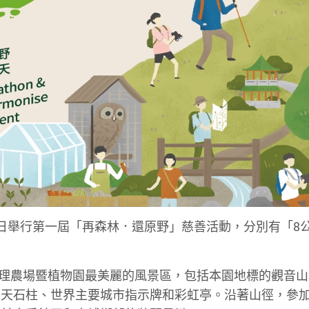
14日舉行第一屆「再森林．還原野」慈善活動，分別有「8
嘉道理農場暨植物園最美麗的風景區，包括本園地標的觀音
擎天石柱、世界主要城市指示牌和彩虹亭。沿著山徑，參