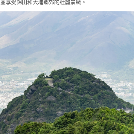
，並享受錦田和大埔鄉郊的壯麗景緻。