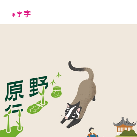
Increase
字
Reset
Decrease
字
字
font
font
font
size.
size.
size.