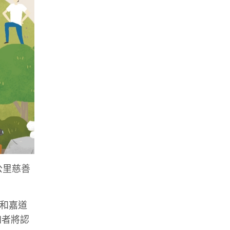
公里慈善
山和嘉道
加者將認