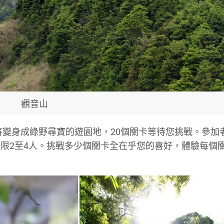
觀音山
將變身成綠野尋寶的遊園地，20個關卡等待您挑戰。參加
限2至4人。挑戰多少個關卡全在乎您的喜好，體驗每個