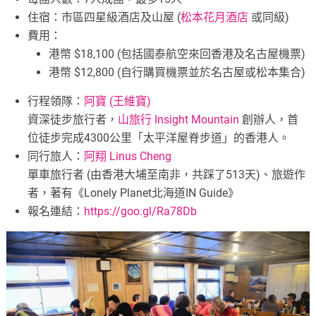
住宿：市區四星級酒店及山屋 (
松本花月酒店
或同級)
費用：
港幣 $18,100 (包括國泰航空來回香港及名古屋機票)
港幣 $12,800 (自行購買機票並於名古屋或松本集合)
行程領隊：
阿寶 (王維寶)
資深徒步旅行者，
山旅行 Insight Mountain
創辦人，首
位徒步完成4300公里「太平洋屋脊
步道」的香港人。
同行旅人：
阿翔 Linus Cheng
單車旅行者 (由香港大埔至南非，共踩了513天)、旅遊作
者，著有《Lonely Planet北海道IN Guide》
報名連結：
https://goo.gl/Ra78Db