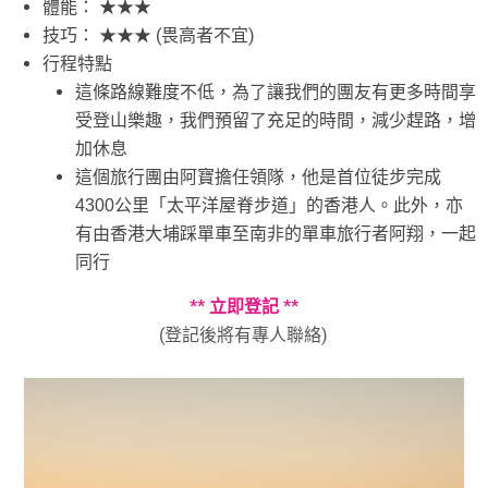
體能： ★★★
技巧： ★★★ (畏高者不宜)
行程特點
這條路線難度不低，為了讓我們的團友有更多時間享
受登山樂趣，我們預留了充足的時間，減少趕路，增
加休息
這個旅行團由阿寶擔任領隊，他
是首位徒步完成
4300公里「太平洋屋脊
步道」的香港人。此外，亦
有由香港大埔踩單車至南非的單車旅行者阿翔，一起
同行
** 立即登記 **
(登記後將有專人聯絡)