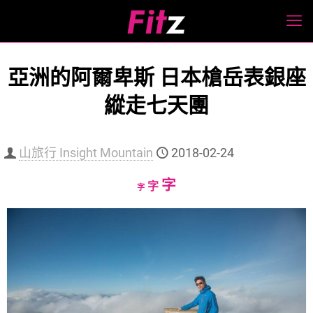
亞洲的阿爾卑斯 日本槍岳表銀座
縱走七天團
山旅行 Insight Mountain
2018-02-24
Increase
字
Reset
Decrease
字
字
font
font
font
size.
size.
size.