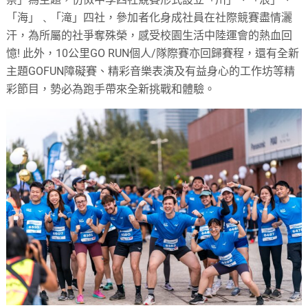
「海」﹑「滝」四社，參加者化身成社員在社際競賽盡情灑
汗，為所屬的社爭奪殊榮，感受校園生活中陸運會的熱血回
憶! 此外，10公里GO RUN個人/隊際賽亦回歸賽程，還有全新
主題GOFUN障礙賽、精彩音樂表演及有益身心的工作坊等精
彩節目，勢必為跑手帶來全新挑戰和體驗。