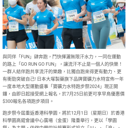
與同伴「FUN」肆奔跑，鬥快揮灑無限汗水力，一同在運動
的路上「GO RUN GO FUN」，讓流汗不止是一個人的快樂！
一群人結伴跑共享流汗的樂趣，比獨自跑來得更有動力、更
有衝勁突破自己! 日本大塚製藥旗下品牌寶礦力水特宣佈一年
一度本地大型運動盛事「寶礦力水特跑步祭2024」現正開
鑼，由即日起接受網上報名，於7月25日前更可享早鳥優惠價
$300報名各項跑步項目。
跑步祭今屆重返香港科學園，將於12月1日（星期日）於香港
科學園高錕會議中心廣場（金蛋）隆重舉行，更以「學園
祭」為主題，仿傚中學四社競賽形式設立「川」、「浪」、