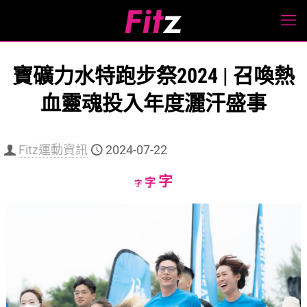
寶礦力水特跑步祭2024 | 召喚熱
血靈魂投入年度灑汗盛事
Fitz運動資訊
2024-07-22
Increase
字
Reset
Decrease
字
字
font
font
font
size.
size.
size.