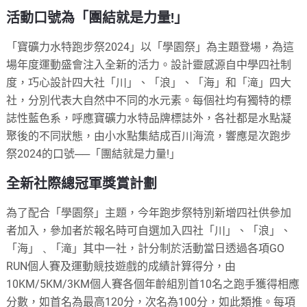
活動口號為「團結就是力量!」
「寶礦力水特跑步祭2024」以「學園祭」為主題登場，為這
場年度運動盛會注入全新的活力。設計靈感源自中學四社制
度，巧心設計四大社「川」、「浪」、「海」和「滝」四大
社，分別代表大自然中不同的水元素。每個社均有獨特的標
誌性藍色系，呼應寶礦力水特品牌標誌外，各社都是水點凝
聚後的不同狀態，由小水點集結成百川海流，響應是次跑步
祭2024的口號──「團結就是力量!」
全新社際總冠軍獎賞計劃
為了配合「學園祭」主題，今年跑步祭特別新增四社供參加
者加入，參加者於報名時可自選加入四社「川」、「浪」、
「海」﹑「滝」其中一社，計分制於活動當日透過各項GO
RUN個人賽及運動競技遊戲的成績計算得分，由
10KM/5KM/3KM個人賽各個年齡組別首10名之跑手獲得相應
分數，如首名為最高120分，次名為100分，如此類推。每項