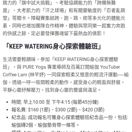
跳力的「旗中試大挑戰」、考驗協調能力的「跨欄無難
度」、大考肌力的「汗之球場」和有關靈敏度的「忍者亂跳
堂」等關卡。障礙賽集結跨、跑、跳、爬等多元化的體能元
素，同時也增加團隊合作精神，體驗與眾同樂一起奮力奔跑
的快感之餘，定必要發揮團魂留下最熱血的倩影！
「KEEP WATERING身心探索體驗班」
生活需要輕調味，參加「KEEP WATERING身心探索體驗
班」，與 PURE Yoga 專業導師及百萬訂閱瑜伽 YouTuber
Coffee Lam (林芊妤) 一同探索輕柔又愜意的輕流汗運動──瑜
伽，透過一呼一吸間輕柔的動作，感受身心的輕盈與舒展，
平靜心靈紓解壓力，找到身心靈的豐盛與滿足。
時間: 早上10:00 至 下午4:15 (每節45分鐘)
報名費: $160 (1節)、$300 (2節)、$420 (3節)
紀念品: 成功報名可獲身心探索體驗班紀念品一份，包括:
瑜伽磚2個、瑜伽墊背帶一條等。