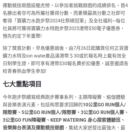
運動競技遊戲設龍虎榜，以參加者挑戰遊戲的成績排名，首4
名勝出者亦可為所屬社獲得分數，而累積最高分數之社即可
奪得「寶礦力水跑步祭2024社祭總冠軍」及全社福利—每位
社員將可獲得寶礦力水特跑步祭2025港幣$50電子優惠券，
預先約定下年重聚!
除了獎賞計劃，早鳥優惠過後，由7月26日起購買任何正貨寶
礦力水特及ion water產品滿港幣＄30或於報名時上載有效全
日制學生證，即可享有港幣$30報名費折扣優惠，誠意邀請各
校青春熱血學生參加!
七大重點項目
今年跑步祭續寫經典跑步賽事系列、主題障礙賽、瑜伽體驗
與音樂表演元素，包括徇眾要求回歸的
10公里GO RUN個人/
隊際賽、5公里GO RUN個人/隊際賽、3公里GO RUN個人賽、
3公里GO FUN障礙賽、KEEP WATERING 身心探索體驗班、
音樂舞台表演及運動競技遊戲
，集結大家迸發出最強大、最