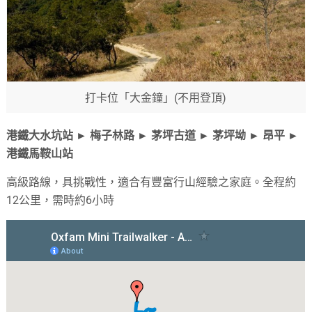
打卡位「大金鐘」(不用登頂)
港鐵大水坑站 ► 梅子林路 ► 茅坪古道 ► 茅坪坳 ► 昂平 ►
港鐵馬鞍山站
高級路線，具挑戰性，適合有豐富行山經驗之家庭。全程約
12公里，需時約6小時