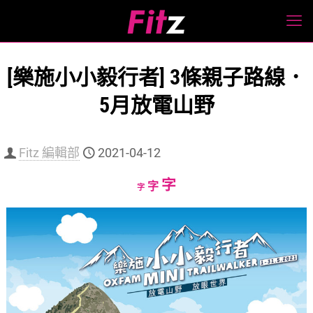
[樂施小小毅行者] 3條親子路線．
5月放電山野
Fitz 編輯部
2021-04-12
Increase
字
Reset
Decrease
字
字
font
font
font
size.
size.
size.