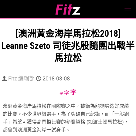
[澳洲黃金海岸馬拉松2018]
Leanne Szeto 司徒兆殷隨團出戰半
馬拉松
Fitz 編輯部
2018-03-08
Increase
字
Reset
Decrease
字
字
font
font
font
澳洲黃金海岸馬拉松在國際賽之中，被籲為能夠締造好成績
size.
size.
size.
的比賽。不少世界級選手，為了突破自己紀錄，而「一般跑
手」希望可獲得高門檻比賽的參賽資格 (如波士頓馬拉松)，
都會到澳洲黃金海岸一試身手。