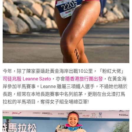
今年，除了陳家豪遠赴黃金海岸出戰10公里，「粉紅大佬」
司徒兆殷 Leanne Szeto
，亦會
隨香港旅行團出發
，在黃金海
岸參加半馬賽事。Leanne 雖屬三項鐵人選手，不過她也精於
長跑，經常在本地長跑賽事中名列前茅，更剛在台北渣打馬
拉松的半馬項目，奪得女子組全場總亞軍!