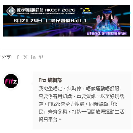
分享
Fitz 編輯部
我哋坐唔定、無時停，唔做運動唔舒服!
只要係有用知識、重要資訊，以至好玩話
題，Fitz都會全力搜羅，同時鼓勵「郁
民」齊齊參與，打造一個開放嘅運動生活
資訊平台。