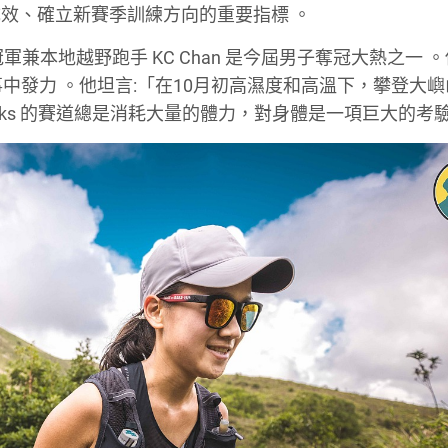
成效、確立新賽季訓練方向的重要指標
。
aks 冠軍兼本地越野跑手 KC Chan 是今屆男子奪冠大熱之一
。
事中發力
。他坦言:「在10月初高濕度和高溫下，攀登大
Peaks 的賽道總是消耗大量的體力，對身體是一項巨大的考