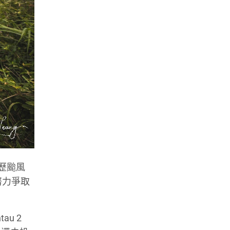
歷颱風
努力爭取
u 2