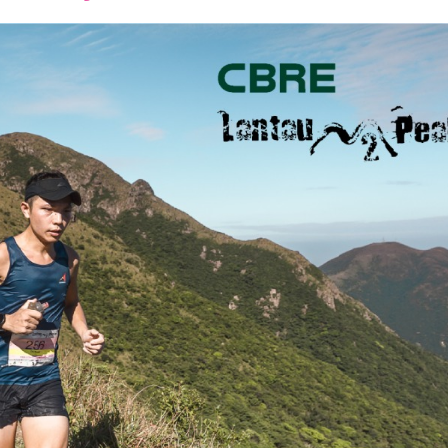
font
font
font
size.
size.
size.