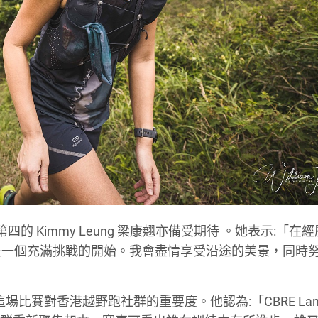
的 Kimmy Leung 梁康翹亦備受期待
。她表示:「在經
來說將會是一個充滿挑戰的開始。我會盡情享受沿途的美景，同時
場比賽對香港越野跑社群的重要度。他認為:「CBRE Lanta