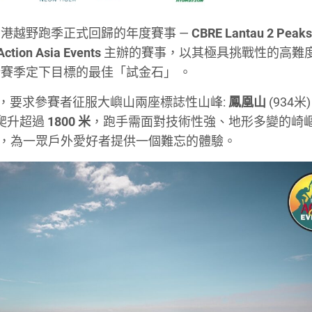
港越野跑季正式回歸的年度賽事 —
CBRE Lantau 2 Peak
Action Asia Events
主辦的賽事，以其極具挑戰性的高難
新賽季定下目標的最佳「試金石」
。
Peaks，要求參賽者征服大嶼山兩座標誌性山峰:
鳳凰山
(
934米)
爬升超過
1800 米
，跑手需面對技術性強、地形多變的崎
米，為一眾戶外愛好者提供一個難忘的體驗
。