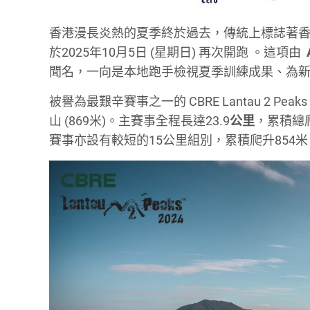
香港漫長炎熱的夏季終於過去，傳統上標誌著香
於2025年10月5日 (星期日) 再次開跑
。這項由
聞名，一向是本地跑手檢視夏季訓練成果、為
被譽為最艱辛賽事之一的 CBRE Lantau 2 
山
(869
米)
。主賽事全程長達
23.9
公里
，累積總
賽事亦設有較短的
15公里
組別，累積爬升854