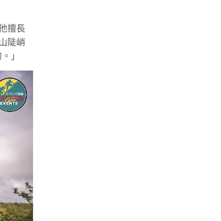
他擅長
嶼山陡峭
驗。」