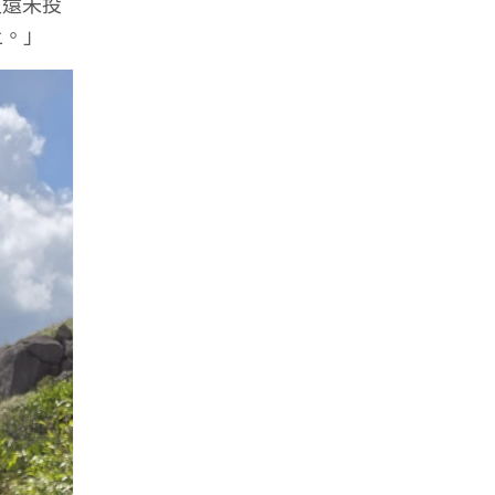
又還未投
上。」