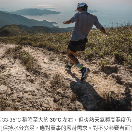
3-35°C 稍降至大約
30°C
左右，但炎熱天氣與高濕度仍
手必須時刻保持水分充足，應對賽事的嚴苛需求。對不少參賽者