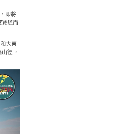
s
，即將
度賽道而
 和
大東
嶇山徑
。