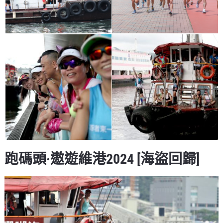
跑碼頭·遨遊維港2024 [海盜回歸]