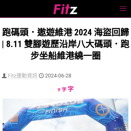
跑碼頭．遨遊維港 2024 海盜回歸
| 8.11 雙腳遊歷沿岸八大碼頭．跑
步坐船維港繞一圈
Fitz運動資訊
2024-06-28
Increase
字
Reset
Decrease
字
字
font
font
font
size.
size.
size.