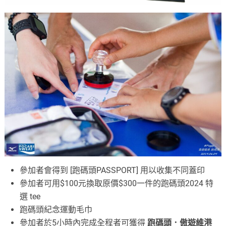
參加者會得到 [跑碼頭PASSPORT] 用以收集不同蓋印
參加者可用$100元換取原價$300一件的跑碼頭2024 特
選 tee
跑碼頭紀念運動毛巾
參加者於5小時內完成全程者可獲得
跑碼頭．傲遊維港