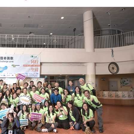
font
font
font
size.
size.
size.