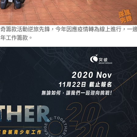
歷奇籌款活動逆旅先鋒，今年因應疫情轉為線上進行，一
青年工作籌款。