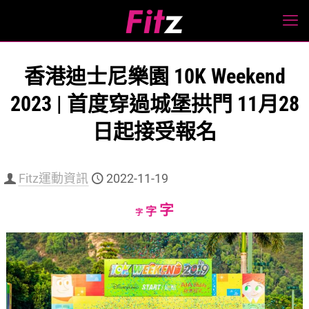
香港迪士尼樂園 10K Weekend
2023 | 首度穿過城堡拱門 11月28
日起接受報名
Fitz運動資訊
2022-11-19
Increase
字
Reset
Decrease
字
字
font
font
font
size.
size.
size.