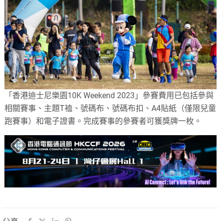
「香港迪士尼樂園10K Weekend 2023」參賽費用已包括參與
相關賽事、主題T裇、號碼布、號碼布扣、A4貼紙（僅限兒童
跑賽事）和電子證書。完成賽事的參賽者可獲獎牌一枚。