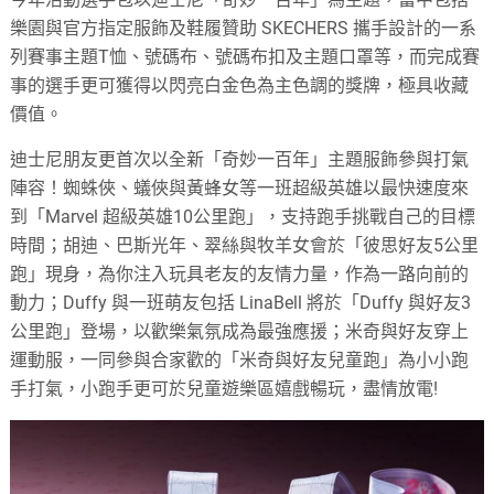
樂園與官方指定服飾及鞋履贊助 SKECHERS 攜手設計的一系
列賽事主題T恤、號碼布、號碼布扣及主題口罩等，而完成賽
事的選手更可獲得以閃亮白金色為主色調的獎牌，極具收藏
價值。
迪士尼朋友更首次以全新「奇妙一百年」主題服飾參與打氣
陣容！蜘蛛俠、蟻俠與黃蜂女等一班超級英雄以最快速度來
到「Marvel 超級英雄10公里跑」，支持跑手挑戰自己的目標
時間；胡迪、巴斯光年、翠絲與牧羊女會於「彼思好友5公里
跑」現身，為你注入玩具老友的友情力量，作為一路向前的
動力；Duffy 與一班萌友包括 LinaBell 將於「Duffy 與好友3
公里跑」登場，以歡樂氣氛成為最強應援；米奇與好友穿上
運動服，一同參與合家歡的「米奇與好友兒童跑」為小小跑
手打氣，小跑手更可於兒童遊樂區嬉戲暢玩，盡情放電!