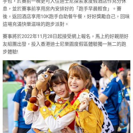
手包，於賽前一晚更可入住迪士尼探索家度假酒店作充分休
息，並於賽事前享用房內安排好的「跑手早晨輕食」。賽
後，返回酒店享用10K跑手自助餐午餐，好好獎勵自己，回味
這場充滿快樂滋味的跑步派對。
賽事將於2022年11月28日起接受網上報名，馬上約好親朋好
友組團出發，投入香港迪士尼樂園度假區體驗獨一無二的跑
步體驗!