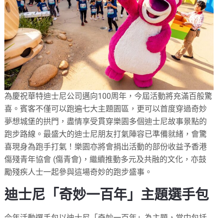
為慶祝華特迪士尼公司邁向100周年，今屆活動將充滿百般驚
喜。賓客不僅可以跑遍七大主題園區，更可以首度穿過奇妙
夢想城堡的拱門，盡情享受貫穿樂園多個迪士尼故事景點的
跑步路線。最盛大的迪士尼朋友打氣陣容已準備就緒，會驚
喜現身為跑手打氣！樂園亦將會捐出活動的部份收益予香港
傷殘青年協會 (傷青會)，繼續推動多元及共融的文化，亦鼓
勵殘疾人士一起參與這場奇妙的跑步盛事。
迪士尼「奇妙一百年」主題選手包
今年活動選手包以迪士尼「奇妙一百年」為主題，當中包括