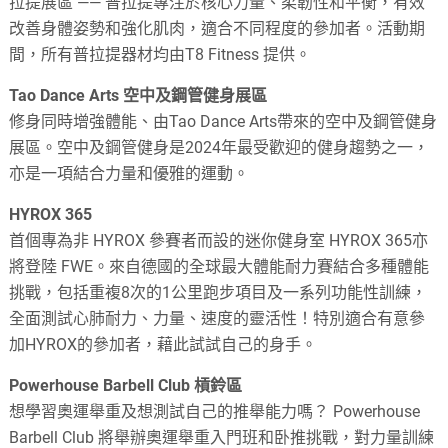
拉提展區 —— 普拉提專注於核心力量、柔韌性和平衡，有效
改善身體姿勢和強化肌肉，適合不同程度的參加者。活動期
間，所有普拉提器材均由T8 Fitness 提供。
Tao Dance Arts 空中及鋼管健身展區
修身同時增強體能、由Tao Dance Arts帶來的空中及鋼管健身
展區。空中及鋼管健身是2024年最受歡迎的健身趨勢之一，
亦是一項結合力量和優雅的運動。
HYROX 365
首個專為非 HYROX 參賽者而設的迷你健身室 HYROX 365亦
將登陸 FWE。來自德國的全球最大體能耐力賽結合多種體能
挑戰，包括重複8次的1公里跑步項目及一系列功能性訓練，
全面測試心肺耐力、力量、速度的靈活性！特別適合有意參
加HYROX的參加者，藉此試試自己的身手。
Powerhouse Barbell Club 槓鈴區
想學習奧運舉重及想測試自己的推舉能力嗎？ Powerhouse
Barbell Club 將舉辦奧運舉重入門班和卧推挑戰，對力量訓練