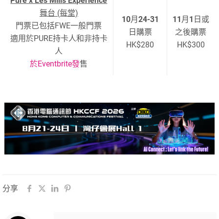
Pure x Les Mills Experience
舞台 (每堂)
10
月
24-31
11
月
1
日或
門票已包括FWE一般門票
日購票
之後購票
適用於PURE持卡人和非持卡
HK$280
HK$300
人
於
Eventbrite
發
售
分享