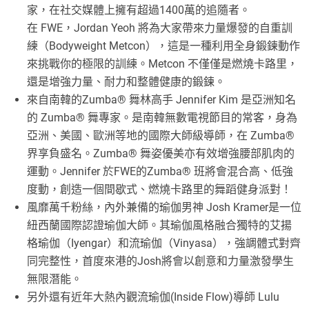
家，在社交媒體上擁有超過1400萬的追隨者。
在 FWE，Jordan Yeoh 將為大家帶來力量爆發的自重訓
練（Bodyweight Metcon），這是一種利用全身鍛鍊動作
來挑戰你的極限的訓練。Metcon 不僅僅是燃燒卡路里，
還是增強力量、耐力和整體健康的鍛鍊。
來自南韓的Zumba® 舞林高手 Jennifer Kim 是亞洲知名
的 Zumba® 舞專家。是南韓無數電視節目的常客，身為
亞洲、美國、歐洲等地的國際大師級導師，在 Zumba®
界享負盛名。Zumba® 舞姿優美亦有效增強腰部肌肉的
運動。Jennifer 於FWE的Zumba® 班將會混合高、低強
度動，創造一個間歇式、燃燒卡路里的舞蹈健身派對！
風靡萬千粉絲，內外兼備的瑜伽男神 Josh Kramer是一位
紐西蘭國際認證瑜伽大師。其瑜伽風格融合獨特的艾揚
格瑜伽（Iyengar）和流瑜伽（Vinyasa），強調體式對齊
同完整性，首度來港的Josh將會以創意和力量激發學生
無限潛能。
另外還有近年大熱內觀流瑜伽(Inside Flow)導師 Lulu