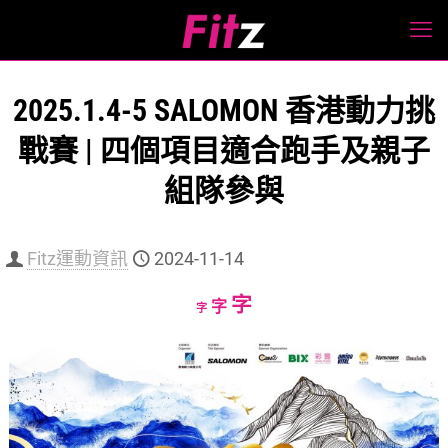
2025.1.4-5 SALOMON 香港動力挑
戰賽 | 四個項目適合跑手及親子
組隊參與
Fitz運動資訊
2024-11-14
Increase
字
Reset
Decrease
字
字
font
font
font
size.
size.
size.