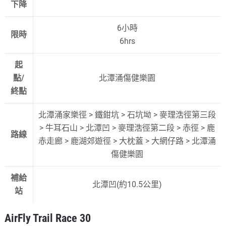
下降
6小時
限時
6hrs
起
點/
北潭涌傷健樂園
終點
北潭涌家樂徑 > 鐵鉗坑 > 石坑坳 > 麥理浩徑第三段
> 牛耳石山 > 北潭凹 > 麥理浩徑第二段 > 赤徑 > 鹿
路線
赤走廊 > 鹿湖郊遊徑 > 大枕蓋 > 大網仔路 > 北潭涌
傷健樂園
補給
北潭凹(約10.5公里)
站
AirFly Trail Race 30