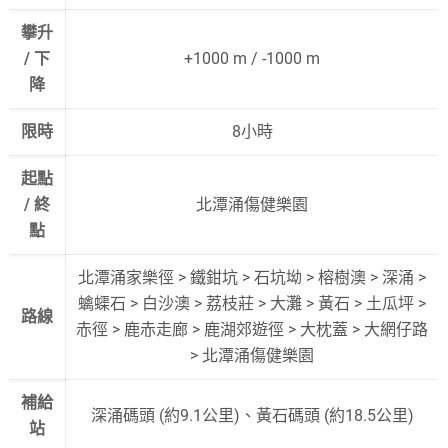
攀升
/ 下
+1000 m / -1000 m
降
限時
8小時
起點
/ 終
北潭涌傷健樂園
點
北潭涌家樂徑 > 鐵鉗坑 > 石坑坳 > 榕樹澳 > 深涌 >
蠄蟝石 > 白沙澳 > 荔枝莊 > 大灘 > 黃石 > 土瓜坪 >
路線
赤徑 > 鹿赤走廊 > 鹿湖郊遊徑 > 大枕蓋 > 大網仔路
> 北潭涌傷健樂園
補給
深涌碼頭 (約9.1公里)、黃石碼頭 (約18.5公里)
站