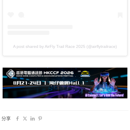
A post shared by AirFly Trail Race 2025 (@airflytrailrace)
分享