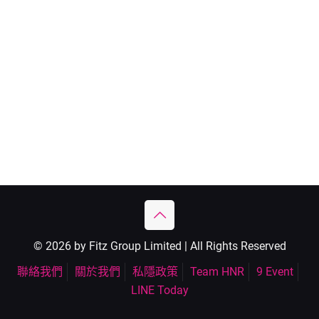
© 2026 by Fitz Group Limited | All Rights Reserved
聯絡我們
關於我們
私隱政策
Team HNR
9 Event
LINE Today