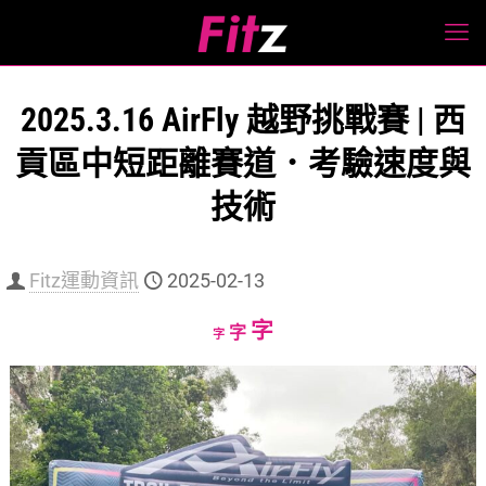
2025.3.16 AirFly 越野挑戰賽 | 西
貢區中短距離賽道．考驗速度與
技術
Fitz運動資訊
2025-02-13
Increase
字
Reset
Decrease
字
字
font
font
font
size.
size.
size.