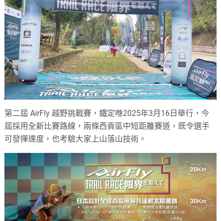
第二屆 AirFly 越野挑戰賽，鐵定喺2025年3月16日舉行，今
屆採用全新比賽路線，兩條西貢區中短距離賽道，既令選手
可發揮速度，也考驗大家上山落山技術。