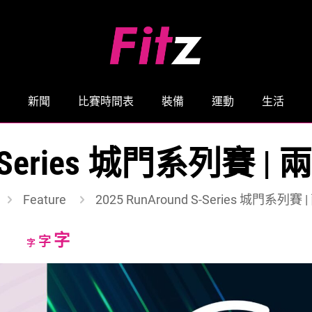
新聞
比賽時間表
裝備
運動
生活
nd S-Series 城門系列
Feature
2025 RunAround S-Series 城門系
Increase
字
Reset
Decrease
字
字
font
font
font
size.
size.
size.