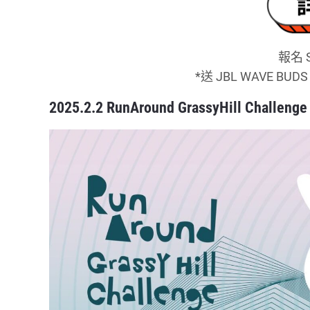
報名 S
*送 JBL WAVE B
2025.2.2 RunAround GrassyHill Challenge