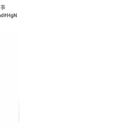
賽事
nd#HgN