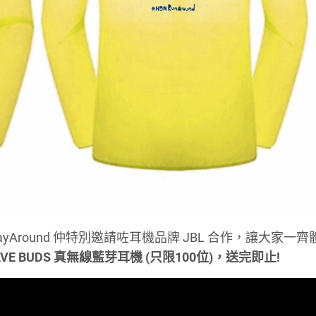
PlayAround 仲特別邀請咗耳機品牌 JBL 合作，讓大家一齊
VE BUDS 真無線藍芽耳機 (只限100位)，送完即止!