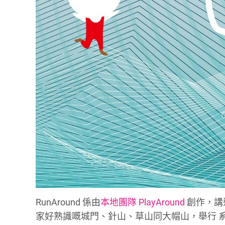
RunAround 係由
本地團隊 PlayAround
創作，講述兩
家好熟識嘅城門、針山、草山同大帽山，舉行 系