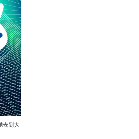
佢哋去到大