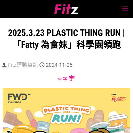
2025.3.23 PLASTIC THING RUN |
「Fatty 為食妹」科學園領跑
Fitz運動資訊
2024-11-05
Increase
字
Reset
Decrease
字
字
font
font
font
size.
size.
size.