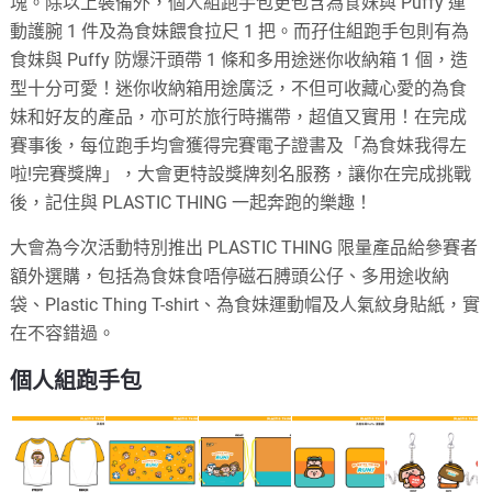
塊。除以上裝備外，個人組跑手包更包含為食妹與 Puffy 運
動護腕 1 件及為食妹餵食拉尺 1 把。而孖住組跑手包則有為
食妹與 Puffy 防爆汗頭帶 1 條和多用途迷你收納箱 1 個，造
型十分可愛！迷你收納箱用途廣泛，不但可收藏心愛的為食
妹和好友的產品，亦可於旅行時攜帶，超值又實用！在完成
賽事後，每位跑手均會獲得完賽電子證書及「為食妹我得左
啦!完賽獎牌」，大會更特設獎牌刻名服務，讓你在完成挑戰
後，記住與 PLASTIC THING 一起奔跑的樂趣！
大會為今次活動特別推出 PLASTIC THING 限量產品給參賽者
額外選購，包括為食妹食唔停磁石膊頭公仔、多用途收納
袋、Plastic Thing T-shirt、為食妹運動帽及人氣紋身貼紙，實
在不容錯過。
個人組跑手包