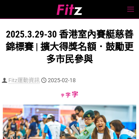
2025.3.29-30 香港室內賽艇慈善
錦標賽 | 擴大得獎名額．鼓勵更
多市民參與
Fitz運動資訊
2025-02-18
Increase
字
Reset
Decrease
字
字
font
font
font
size.
size.
size.