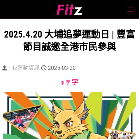
2025.4.20 大埔追夢運動日 | 豐富
節目誠邀全港市民參與
Fitz運動資訊
2025-03-20
Increase
字
Reset
Decrease
字
字
font
font
font
size.
size.
size.