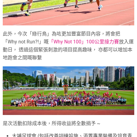
此外，今次「綠行鳥」為咗更加豐富節目內容​，將會把​
「Why not Run?!」嘅​
「Why Not 100​」100公里接力​​賽
放入運
動日， 透過這個緊張刺激的項目提高趣味， 亦都可以增加本
地跑會之間嘅聯繫
是次活動扣除成本後，​所得收益將全數捐予​ ~
大埔足球會 (包括改善訓練設施、添置專業裝備及培育青