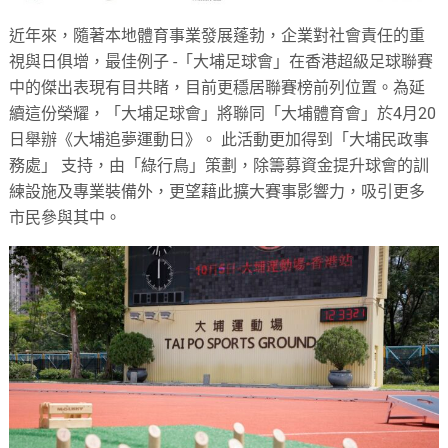
近年來，隨著本地體育事業發展蓬勃，企業對社會責任的重
視與日俱增​，​最佳例子 -「大埔足球會」在香港超級足球聯賽
中的傑出表現有目共睹，目前更穩居聯賽榜前列位置。為延
續這份榮耀，「大埔足球會」​將聯同「大埔體育會」於4月20
日舉辦《大埔追夢運動日》。 此活動更加得到「大埔民政事
務處」 支持，由「綠行鳥」策劃，除籌募資金提升球會的訓
練設施及專業裝備外，更望藉此擴大賽事影響力，吸引更多
市民參與其中。