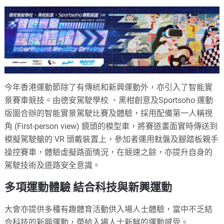
今年香港運動節除了有傳統和新興運動外，亦引入了智能實
景賽車競技。由德安駕駛學校 、黑柑創意及Sportsoho 運動
版圖合辦的智能實景駕駛比賽及體驗，採用配備第一人稱視
角 (First-person view) 鏡頭的模型車，將賽道畫面實時傳送到
模擬駕駛艙的 VR 頭戴裝置上，參加者運用軚盤及腳踏板親手
操控賽車，體驗虛擬路面情況，在競速之餘，亦提升自身的
駕駛技術及道路安全意識。
多項運動體驗 結合科技與新興運動
大會亦提供多種有趣體育活動供入場人士體驗，當中不乏結
合科技的新興運動，帶給入場人士新鮮的運動感受。