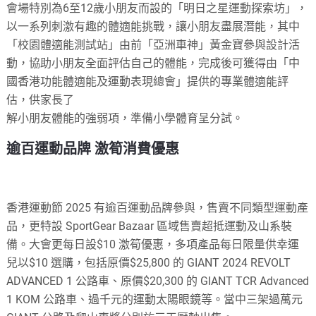
會場特別為6至12歲小朋友而設的「明日之星運動探索坊」，
以一系列刺激有趣的體適能挑戰，讓小朋友盡展潛能，其中
「校園體適能測試站」由前「亞洲車神」黃金寶參與設計活
動，協助小朋友全面評估自己的體能，完成後可獲得由「中
國香港功能體適能及運動表現總會」提供的專業體適能評
估，供家長了
解小朋友體能的強弱項，準備小學體育呈分試。
逾百運動品牌 激筍消費優惠
香港運動節 2025 有逾百運動品牌參與，售賣不同類型運動產
品，更特設 SportGear Bazaar 區域售賣超抵運動及山系裝
備。大會更每日設$10 激筍優惠，多項產品每日限量供幸運
兒以$10 選購，包括原價$25,800 的 GIANT 2024 REVOLT
ADVANCED 1 公路車、原價$20,300 的 GIANT TCR Advanced
1 KOM 公路車、過千元的運動太陽眼鏡等。當中三架過萬元