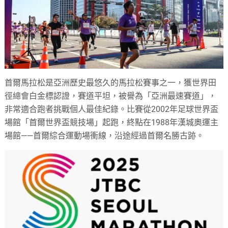
首爾馬拉松是亞洲歷史最悠久的馬拉松賽事之一，獲世界田
徑總會白金標認證，賽道平坦，被譽為「亞洲最速賽道」，
非常適合跑者挑戰個人最佳紀錄。比賽從2002年足球世界盃
場館「首爾世界盃競技場」起跑，終點在1988年漢城奧運主
場館——首爾綜合運動場衝線，沿途經過首爾名勝古跡。