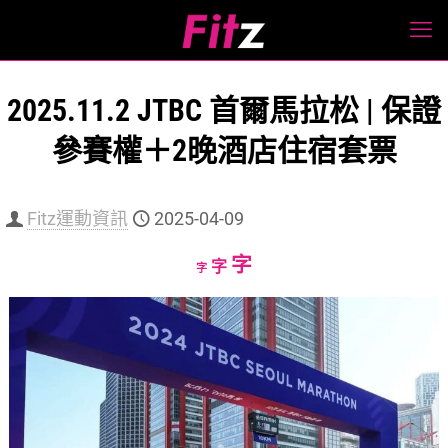
2025.11.2 JTBC 首爾馬拉松 | 保證
參賽權＋2晚酒店住宿套票
Fitz運動資訊
2025-04-09
Increase
字
Reset
Decrease
字
字
font
font
font
size.
size.
size.