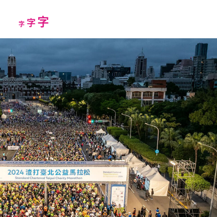
Increase
字
Reset
Decrease
字
字
font
font
font
size.
size.
size.