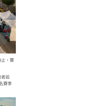
時止，賽
跑者設
度排名賽季