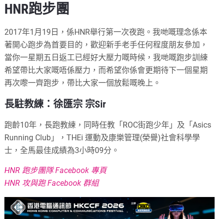
HNR跑步團
2017年1月19日，係HNR舉行第一次夜跑。我哋嘅理念係本
著開心跑步為首要目的，歡迎新手老手任何程度朋友參加，
當你一星期五日返工已經好大壓力嘅時候，我哋嘅跑步訓練
希望帶比大家嘅唔係壓力，而希望你係會更期待下一個星期
再次嚟一齊跑步，帶比大家一個放鬆嘅晚上。
長駐教練：徐匯宗 宗Sir
跑齡10年，長跑教練，同時任教「ROC街跑少年」及「Asics
Running Club」，THEi 運動及康樂管理(榮譽)社會科學學
士，全馬最佳成績為3小時09分。
HNR 跑步團隊 Facebook 專頁
HNR 攻與跑 Facebook 群組