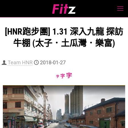
[HNR跑步團] 1.31 深入九龍 探訪
牛棚 (太子．土瓜灣．樂富)
Team HNR
2018-01-27
Increase
字
Reset
Decrease
字
字
font
font
font
size.
size.
size.