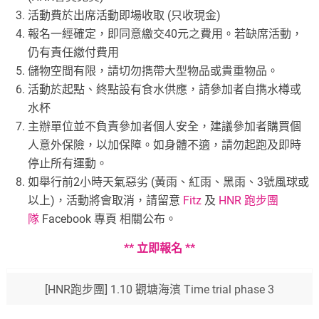
活動費於出席活動即場收取 (只收現金)
報名一經確定，即同意繳交40元之費用。若缺席活動，
仍有責任繳付費用
儲物空間有限，請切勿擕帶大型物品或貴重物品。
活動於起點、終點設有食水供應，請參加者自擕水樽或
水杯
主辦單位並不負責參加者個人安全，建議參加者購買個
人意外保險，以加保障。如身體不適，請勿起跑及即時
停止所有運動。
如舉行前2小時天氣惡劣 (黃雨、紅雨、黑雨、3號風球或
以上)，活動將會取消，請留意
Fitz
及
HNR 跑步團
隊
Facebook 專頁 相關公布。
** 立即報名 **
[HNR跑步團] 1.10 觀塘海濱 Time trial phase 3