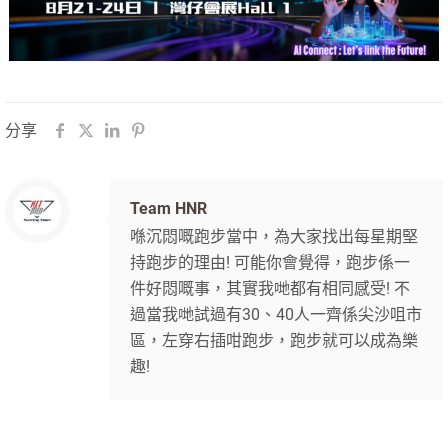
分享
Team HNR
喺沉悶嘅跑步當中，為大家找出每星期堅
持跑步的理由! 可能你會覺得，跑步係一
件好悶嘅事，其實我哋都有相同感受! 不
過當我哋試過有30、40人一齊係尖沙咀市
區，左穿右插咁跑步，跑步就可以成為樂
趣!