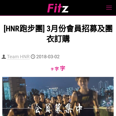
[HNR跑步團] 3月份會員招募及團
衣訂購
Team HNR
2018-03-02
Increase
字
Reset
Decrease
字
字
font
font
font
size.
size.
size.