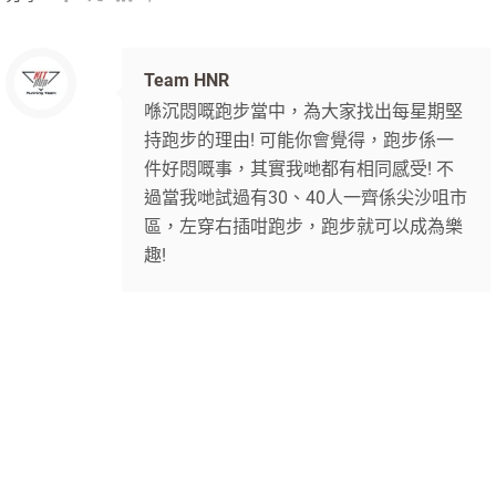
Team HNR
喺沉悶嘅跑步當中，為大家找出每星期堅
持跑步的理由! 可能你會覺得，跑步係一
件好悶嘅事，其實我哋都有相同感受! 不
過當我哋試過有30、40人一齊係尖沙咀市
區，左穿右插咁跑步，跑步就可以成為樂
趣!