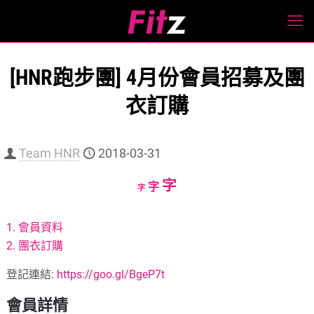
[HNR跑步團] 4月份會員招募及團
衣訂購
Team HNR
2018-03-31
Increase
字
Reset
Decrease
字
字
font
font
font
size.
size.
size.
1. 會員資料
2. 團衣訂購
登記連結:
https://goo.gl/BgeP7t
會員詳情