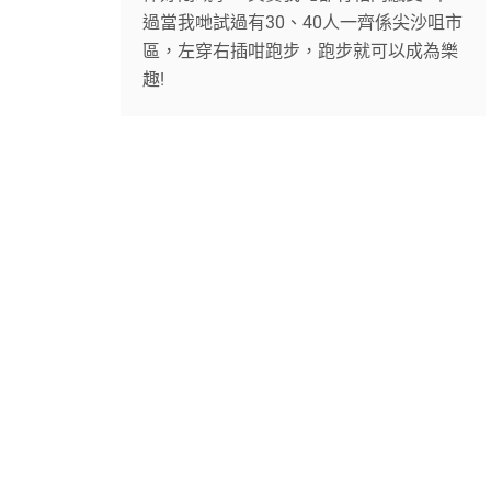
過當我哋試過有30、40人一齊係尖沙咀市
區，左穿右插咁跑步，跑步就可以成為樂
趣!