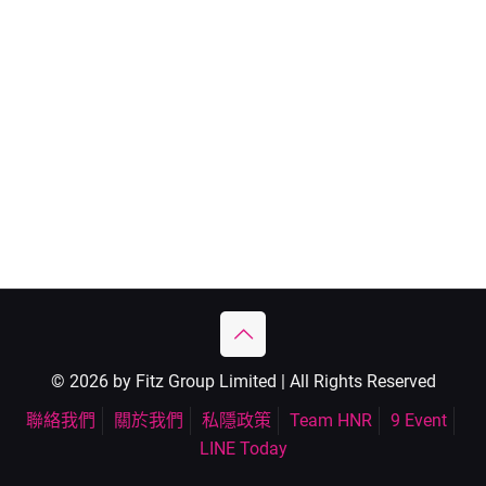
© 2026 by Fitz Group Limited | All Rights Reserved
聯絡我們
關於我們
私隱政策
Team HNR
9 Event
LINE Today