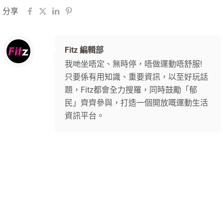
分享
Fitz 編輯部
我哋坐唔定、無時停，唔做運動唔舒服!
只要係有用知識、重要資訊，以至好玩話
題，Fitz都會全力搜羅，同時鼓勵「郁
民」齊齊參與，打造一個開放嘅運動生活
資訊平台。