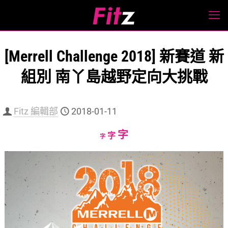
[Merrell Challenge 2018] 新賽道 新
組別 南丫島越野定向大挑戰
Fitz 編輯部
2018-01-11
Increase
字
Reset
Decrease
字
字
font
font
font
size.
size.
size.