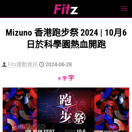
Mizuno 香港跑步祭 2024 | 10月6
日於科學園熱血開跑
Fitz運動資訊
2024-06-28
Increase
字
Reset
Decrease
字
字
font
font
font
size.
size.
size.