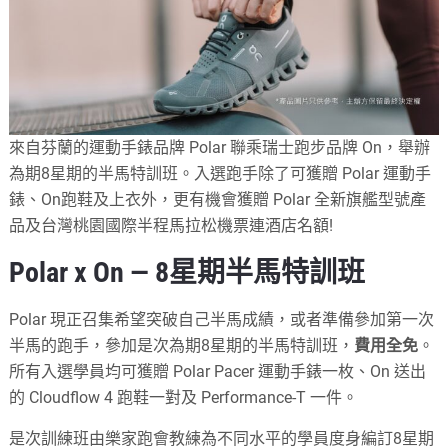
來自芬蘭的運動手錶品牌 Polar 聯乘瑞士跑步品牌 On，舉辦
為期8星期的半馬特訓班。入選跑手除了可獲贈 Polar 運動手
錶、On跑鞋及上衣外，更有機會獲贈 Polar 全新旗艦型號產
品及台灣桃園國際半程馬拉松機票連酒店名額!
Polar x On — 8星期半馬特訓班
Polar 現正召集希望突破自己半馬成績，或者準備參加第一次
半馬的跑手，參加是次為期8星期的半馬特訓班，
費用全免
。
所有入選學員均可獲贈 Polar Pacer 運動手錶一枚、On 送出
的 Cloudflow 4 跑鞋一對及 Performance-T 一件。
是次訓練班由樂家跑會教練為不同水平的學員度身編訂8星期