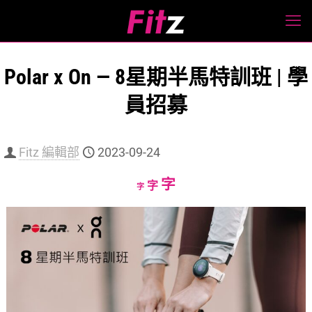
Polar x On — 8星期半馬特訓班 | 學
員招募
Fitz 編輯部
2023-09-24
Increase
字
Reset
Decrease
字
字
font
font
font
size.
size.
size.