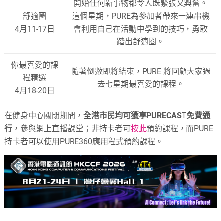
開始任何新事物都令人既緊張又興奮。
舒適圈
這個星期，PURE為參加者帶來一連串機
4月11-17日
會利用自己在活動中學到的技巧，勇敢
踏出舒適圈。
你最喜愛的課
隨著倒數即將結束，PURE 將回顧大家過
程精選
去七星期最喜愛的課程。
4月18-20日
在健身中心關閉期間，
全港市民均可獲享
PURECAST
免費通
行
，參與網上直播課堂；非持卡者可
按此
預約課程，而
PURE
持卡者
可以使用
PURE360
應用程式預約課程。