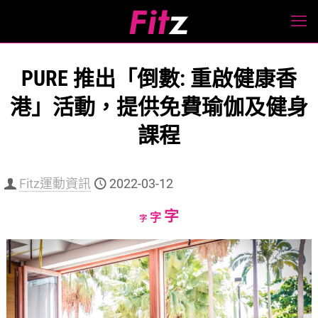
PURE 推出「倒數: 重啟健康香
港」活動，提供免費瑜伽及健身
課程
Fitz運動資訊
2022-03-12
Increase
字
Reset
Decrease
字
字
font
font
font
size.
size.
size.