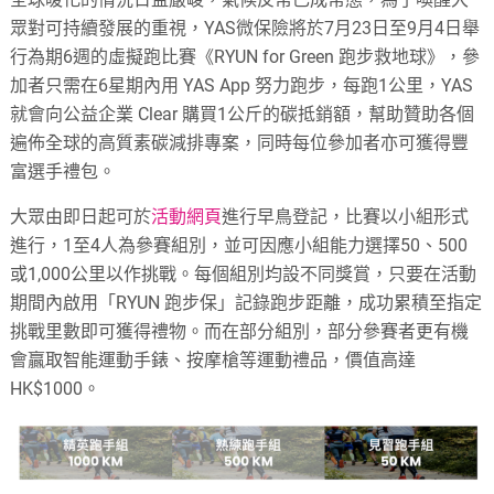
眾對可持續發展的重視，YAS微保險將於7月23日至9月4日舉
行為期6週的虛擬跑比賽《RYUN for Green 跑步救地球》，參
加者只需在6星期內用 YAS App 努力跑步，每跑1公里，YAS
就會向公益企業 Clear 購買1公斤的碳抵銷額，幫助贊助各個
遍佈全球的高質素碳減排專案，同時每位參加者亦可獲得豐
富選手禮包。
大眾由即日起可於
活動網頁
進行早鳥登記，比賽以小組形式
進行，1至4人為參賽組別，並可因應小組能力選擇50、500
或1,000公里以作挑戰。每個組別均設不同獎賞，只要在活動
期間內啟用「RYUN 跑步保」記錄跑步距離，成功累積至指定
挑戰里數即可獲得禮物。而在部分組別，部分參賽者更有機
會贏取智能運動手錶、按摩槍等運動禮品，價值高達
HK$1000。