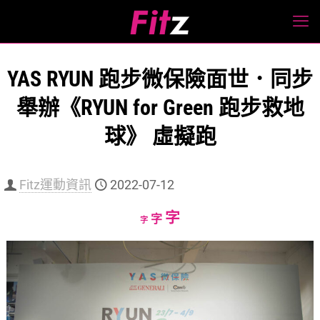
YAS RYUN 跑步微保險面世．同步
舉辦《RYUN for Green 跑步救地
球》 虛擬跑
Fitz運動資訊
2022-07-12
Increase
字
Reset
Decrease
字
字
font
font
font
size.
size.
size.