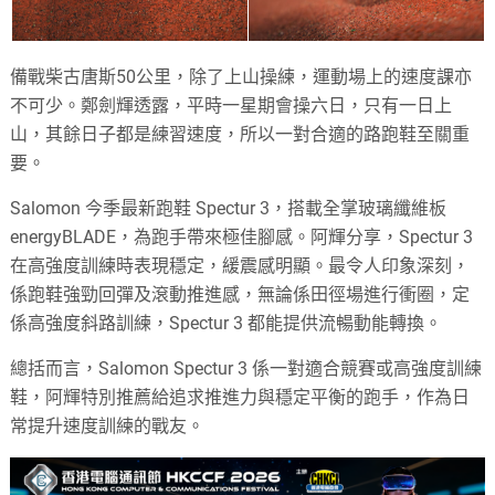
備戰柴古唐斯50公里，除了上山操練，運動場上的速度課亦
不可少。鄭劍輝透露，平時一星期會操六日，只有一日上
山，其餘日子都是練習速度，所以一對合適的路跑鞋至關重
要。
Salomon 今季最新跑鞋 Spectur 3，搭載全掌玻璃纖維板
energyBLADE，為跑手帶來極佳腳感。阿輝分享，Spectur 3
在高強度訓練時表現穩定，緩震感明顯。最令人印象深刻，
係跑鞋強勁回彈及滾動推進感，無論係田徑場進行衝圈，定
係高強度斜路訓練，Spectur 3 都能提供流暢動能轉換。
總括而言，Salomon Spectur 3 係一對適合競賽或高強度訓練
鞋，阿輝特別推薦給追求推進力與穩定平衡的跑手，作為日
常提升速度訓練的戰友。