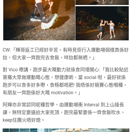
CW:「輝哥返工已經好辛苦，有時見佢行入運動場個樣真係好
攰，但大家一齊跑完去食飯，咩攰都無晒。」
對 Vico 嚟講，跑步最大嘅動力就係食同埋開心:
「我比較貼近
普羅大眾做運動嘅心態，想健康啲、當 social 咁，最好就係
跑步可以食多好多嘢，食極都唔肥! 我唔係好競賽心態嗰種，
有朋友一齊跑係好大嘅 motivation。」
阿輝亦非常認同呢種哲學，由運動場衝 Interval 到上山操長
課，無特定要逼迫大家死頂，跑完最緊要係一齊食飯吹水，
keep住團火唔好熄。