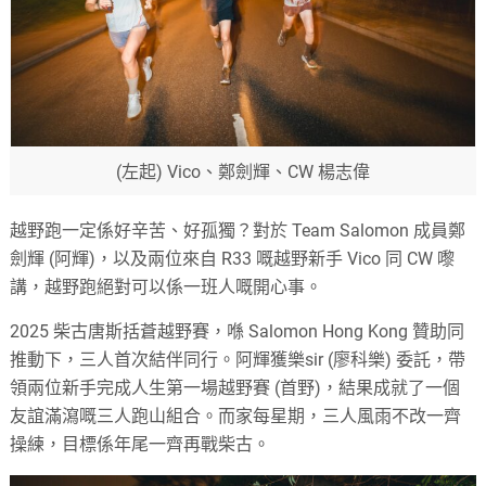
(左起) Vico、鄭劍輝、CW 楊志偉
越野跑一定係好辛苦、好孤獨？對於 Team Salomon 成員鄭
劍輝 (阿輝)，以及兩位來自 R33 嘅越野新手 Vico 同 CW 嚟
講，越野跑絕對可以係一班人嘅開心事。
2025 柴古唐斯括蒼越野賽，喺 Salomon Hong Kong 贊助同
推動下，三人首次結伴同行。阿輝獲樂sir (廖科樂) 委託，帶
領兩位新手完成人生第一場越野賽 (首野)，結果成就了一個
友誼滿瀉嘅三人跑山組合。而家每星期，三人風雨不改一齊
操練，目標係年尾一齊再戰柴古。