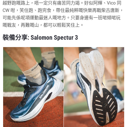
越野跑嘅路上，唔一定只有痛苦同力竭。好似阿輝、Vico 同
CW 咁，笑住跑、跑完食，帶住最純粹嘅快樂再戰柴古唐斯，
可能先係呢項運動最迷人嘅地方。只要身邊有一班啱傾啱玩
嘅戰友，再難嘅山，都可以輕鬆笑住上。
裝備分享: Salomon Spectur 3