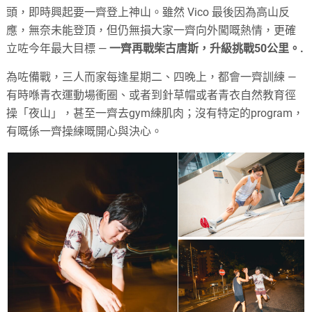
頭，即時興起要一齊登上神山。雖然 Vico 最後因為高山反
應，無奈未能登頂，但仍無損大家一齊向外闖嘅熱情，更確
立咗今年最大目標 —
一齊再戰柴古唐斯，升級挑戰50公里。.
為咗備戰，三人而家每逢星期二、四晚上，都會一齊訓練 —
有時喺青衣運動場衝圈、或者到針草帽或者青衣自然教育徑
操「夜山」，甚至一齊去gym練肌肉；沒有特定的program，
有嘅係一齊操練嘅開心與決心。