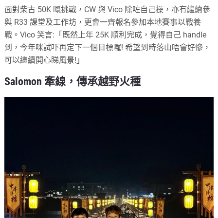
面對柴古 50K 嘅挑戰，CW 與 Vico 除咗自己操，亦有繼續參
與 R33 課堂及工作坊，更會一齊報名參加本地賽事以戰養
戰。Vico 笑言:「既然上年 25K 順利完成，覺得自己 handle
到，今年咪試吓再定下一個目標囉! 希望到時落山唔會好慘，
可以繼續開心睇風景!」
Salomon 牽線，傳承越野火種