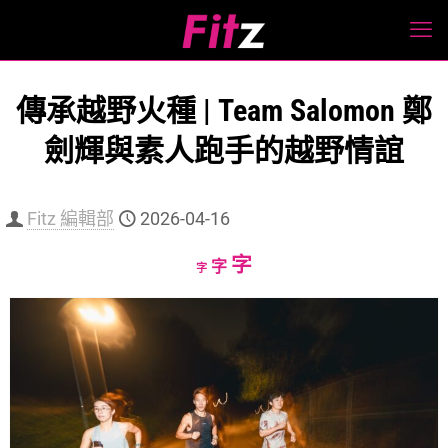
傳承越野火種 | Team Salomon 鄭
劍輝與素人跑手的越野情誼
Fitz 編輯部
2026-04-16
Increase
字
Reset
Decrease
字
字
font
font
font
size.
size.
size.