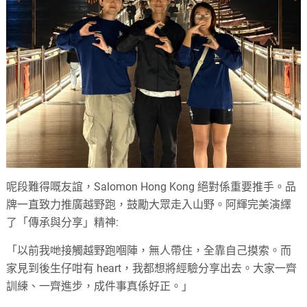
呢段難得嘅友誼，Salomon Hong Kong 絕對係重要推手。品
牌一直致力推廣越野跑，鼓勵大眾走入山野。阿輝完美演繹
了「傳承與分享」精神:
「以前我哋接觸越野跑嗰陣，無人帶住，全靠自己摸索。而
家見到後生仔咁有 heart，我都想將經驗分享出去。大家一齊
訓練、一齊進步，成件事真係好正。」