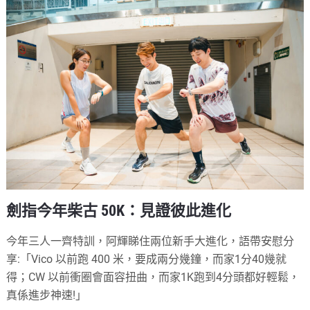
劍指今年柴古 50K：見證彼此進化
今年三人一齊特訓，阿輝睇住兩位新手大進化，語帶安慰分
享:「Vico 以前跑 400 米，要成兩分幾鐘，而家1分40幾就
得；CW 以前衝圈會面容扭曲，而家1K跑到4分頭都好輕鬆，
真係進步神速!」