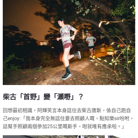
柴古「首野」變「瀨嘢」？
回想最初相識，阿輝笑言本身諗住去柴古唐斯，係自己跑自
己enjoy:
「我本身完全無諗住要去照顧人嘅，點知樂sir吩咐，
話幫手照顧兩個參加25公里嘅新手，咁就唯有應承啦。」