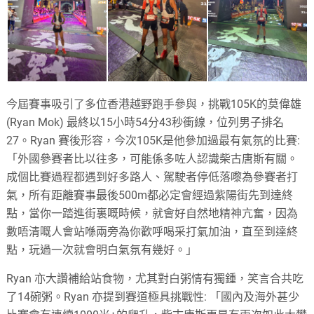
今屆賽事吸引了多位香港越野跑手參與，挑戰105K的莫偉雄
(Ryan Mok) 最終以15小時54分43秒衝線，位列男子排名
27。Ryan 賽後形容，今次105K是他參加過最有氣氛的比賽:
「外
國參賽者比以往多，可能係多咗人認識柴古唐斯有關。
成個比賽過程都遇到好多路人、駕駛者停低落嚟為參賽者打
氣，所有距離賽事最後500m都必定會經過紫陽街先到達終
點，當你一踏進街裏嘅時候，就會好自然地精神亢奮，因為
數唔清嘅人會站喺兩旁為你歡呼喝采打氣加油，直至到達終
點，玩過一次就會明白氣氛有幾好。」
Ryan 亦大讚補給站食物，尤其對白粥情有獨鍾，笑言合共吃
了14碗粥。Ryan 亦提到賽道極具挑戰性: 「國內及海外甚少