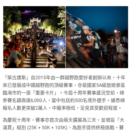
「柴古唐斯」自2015年由一群越野跑愛好者創辦以來，十年
來已發展成中國越野跑的頂級賽事，亦是國家5A級旅遊景區
臨海市的一張「重要卡片」。今屆十周年賽事盛況空前，總
參賽名額高達6,000人，當中包括約500名境外選手。據悉總
報名人數更突破2萬人，中籤率極低，足見其受歡迎程度。
為慶祝十周年，賽事亦首次由兩天擴展為三天，並增設「大
滿貫」組別 (25K + 50K + 105K)，為跑手提供終極挑戰。賽