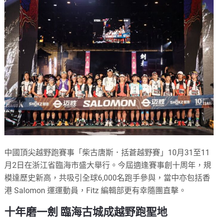
中國頂尖越野跑賽事「柴古唐斯．括蒼越野賽」10月31至11
月2日在浙江省臨海市盛大舉行。今屆適逢賽事創十周年，規
模達歷史新高，共吸引全球6,000名跑手參與，當中亦包括香
港 Salomon 運運動員，Fitz 編輯部更有幸隨團直擊。
十年磨一劍 臨海古城成越野跑聖地