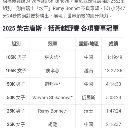
組為俄羅斯的 Varvara Shikanova。至於競速性最強的25公里
組別，則由瑞士「坡王」Remy Bonnet 不負眾望，以1小時47
分24秒的絕對優勢勝出，展現了世界頂級的爬升能力。
2025 柴古唐斯．括蒼越野賽 各項賽事冠軍
組別
冠軍
國籍/地區
成績
105K
男子
張火話*
中國
11:19:49
105K 女
子
侯孝慈
越南
13:27:36
50K
男子
范邦林*
中國
4:14:33
50K
女子
Varvara Shikanova*
俄羅斯
5:03:23
25K
男子
Remy Bonnet*
瑞士
1:47:24
25K
女子
楊艷
中國
2:16:37