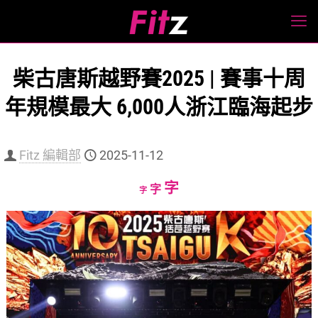
柴古唐斯越野賽2025 | 賽事十周
年規模最大 6,000人浙江臨海起步
Fitz 編輯部
2025-11-12
Increase
字
Reset
Decrease
字
字
font
font
font
size.
size.
size.