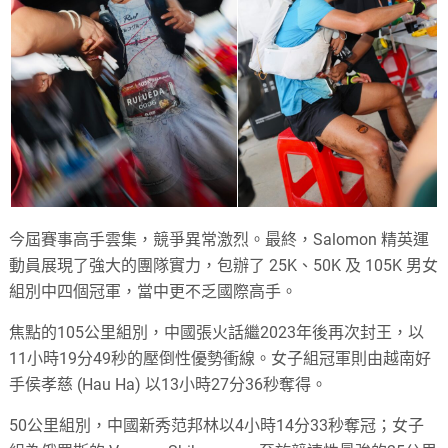
今屆賽事高手雲集，競爭異常激烈。最終，Salomon 精英運
動員展現了強大的團隊實力，包辦了 25K、50K 及 105K 男女
組別中四個冠軍，當中更不乏國際高手。
焦點的105公里組別，中國張火話繼2023年後再次封王，以
11小時19分49秒的壓倒性優勢衝線。女子組冠軍則由越南好
手侯孝慈 (Hau Ha) 以13小時27分36秒奪得。
50公里組別，中國新秀范邦林以4小時14分33秒奪冠；女子