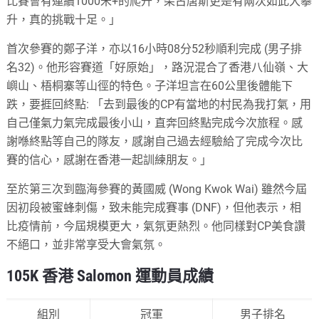
比賽會有連續1000米+的爬升，柴古唐斯更是有兩次如此大攀
升，真的挑戰十足。」
首次參賽的鄭子洋，亦以16小時08分52秒順利完成 (男子排
名32)。他形容賽道「好原始」，路況混合了香港八仙嶺、大
嶼山、梧桐寨等山徑的特色。子洋坦言在60公里後體能下
跌，要捱回終點: 「
去到最後的CP有當地的村民為我打氣，用
自己僅氣力氣完成最後小山，直奔回終點完成今次旅程。感
謝喺終點等自己的隊友，感謝自己過去經驗給了完成今次比
賽的信心，感謝在香港一起訓練朋友。」
至於第三次到臨海參賽的黃國威 (Wong Kwok Wai) 雖然今屆
因初段被蜜蜂刺傷，致未能完成賽事 (DNF)，但他表示，相
比疫情前，今屆規模更大，氣氛更熱烈。他同樣對CP美食讚
不絕口，並非常享受大會氣氛。
105K 香港 Salomon 運動員成績
組別
冠軍
男子排名