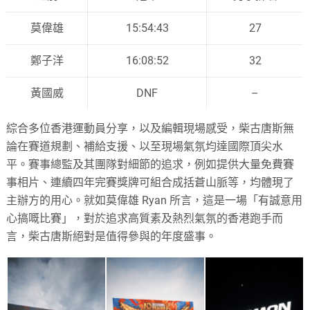
莫偉雄
15:54:43
27
鄭子洋
16:08:52
32
黃國威
DNF
–
綜合多位香港運動員分享，以及編輯現場感受，柴古唐斯無
論在賽道規劃、補給支援、以至現場氣氛均達國際頂尖水
平。賽事總監及其團隊對細節的追求，例如提供大量免費賽
事相片、連續四年完賽獎牌可組合成括蒼山脈等，均體現了
主辦方的用心。就如莫偉雄 Ryan 所言，這是一場「有誠意用
心搞嘅比賽」，對於追求高質素及熱烈氣氛的香港跑手而
言，柴古唐斯絕對是值得參與的年度盛事。