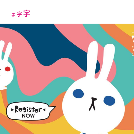
Increase
字
Reset
Decrease
字
字
font
font
font
size.
size.
size.