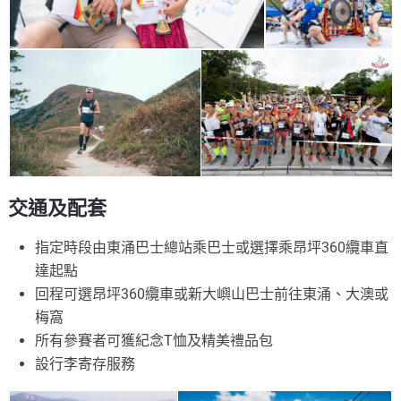
交通及配套
指定時段由東涌巴士總站乘巴士或選擇乘昂坪360纜車直
達起點
回程可選昂坪360纜車或新大嶼山巴士前往東涌、大澳或
梅窩
所有參賽者可獲紀念T恤及精美禮品包
設行李寄存服務