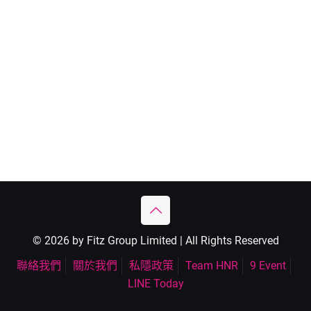
© 2026 by Fitz Group Limited | All Rights Reserved
聯絡我們
關於我們
私隱政策
Team HNR
9 Event
LINE Today