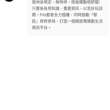
我哋坐唔定、無時停，唔做運動唔舒服!
只要係有用知識、重要資訊，以至好玩話
題，Fitz都會全力搜羅，同時鼓勵「郁
民」齊齊參與，打造一個開放嘅運動生活
資訊平台。