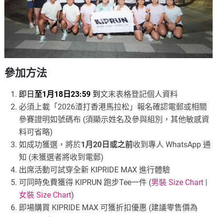
參加方法
即日
至1月18日23:59
到
文末表格登記個人資料
必須上載「2026渣打香港馬拉松」報名確認電郵或相關
參賽證明如號碼布 (須顯示姓名及參與組別，其他敏感資
料可省略)
如成功獲選，將於
1月20日或之前
收到專人 WhatsApp 通
知 (未獲選者將收到電郵)
出席活動可試穿全新 KIPRIDE MAX 進行體驗
可同時免費獲得 KIPRUN 跑步Tee一件 (
男裝 Size Chart
|
女裝 Size Chart
)
即場購買 KIPRIDE MAX 可獲折扣優惠 (
建議零售價為