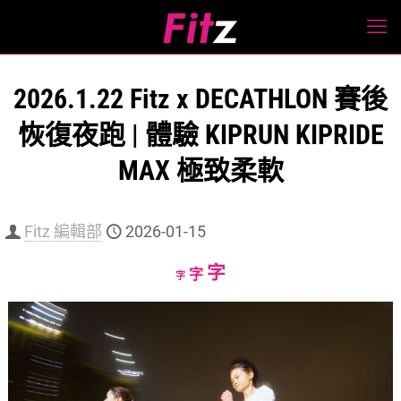
2026.1.22 Fitz x DECATHLON 賽後
恢復夜跑 | 體驗 KIPRUN KIPRIDE
MAX 極致柔軟
Fitz 編輯部
2026-01-15
Increase
字
Reset
Decrease
字
字
font
font
font
size.
size.
size.