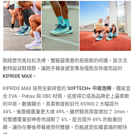
剛經歷完馬拉松洗禮，雙腳最需要的是極致的呵護。是次活
動特設試鞋環節，讓跑手親身感受專為慢跑及恢復而設的
KIPRIDE MAX
。
KIPRIDE MAX 採用全新研發的
SOFTECH+ 中底泡棉
，獨家混
合 EVA、Pebax 與 OBC 材質，這使得它成為品牌史上最柔軟
的中底。數據顯示，其柔軟度較前代 KS900.2 大幅提升
34%，後跟緩震量更大增 49%。雖然鞋底厚度增加了 2mm，
但整體重量卻神奇地減輕了 6%，配合提升 69% 的能量回
饋，讓你在賽後帶著疲勞的雙腿，仍能感受如履雲端的輕快