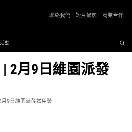
聯絡我們
短片攝影
商業合作
活動
 | 2月9日維園派發
| 2月9日維園派發試用裝