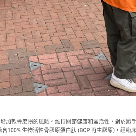
，增加軟骨磨損的風險。維持關節健康和靈活性，對於跑
蘊含100% 生物活性骨膠原蛋白肽 (BCP 再生膠原)，經臨