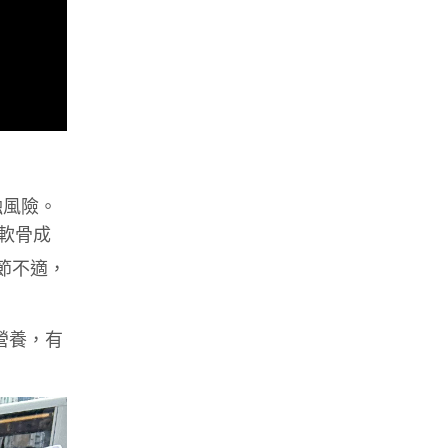
蝕風險。
節軟骨成
節不適，
營養，有