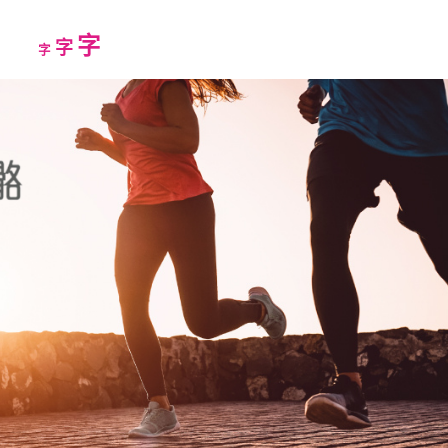
Increase
字
Reset
Decrease
字
字
font
font
font
size.
size.
size.