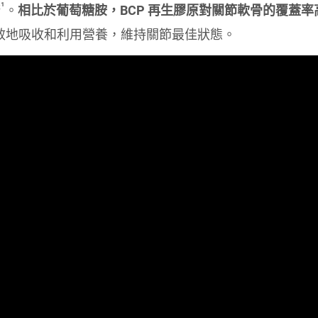
¹
康
。
相比於葡萄糖胺，BCP 再生膠原對關節軟骨的覆蓋率
效地吸收和利用營養，維持關節最佳狀態。