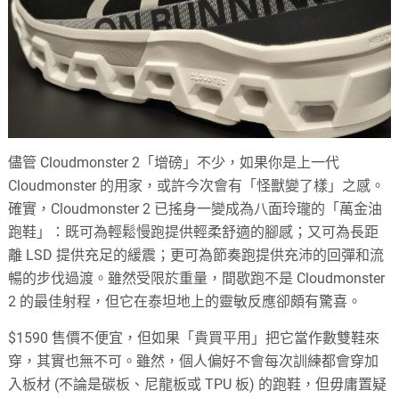
儘管 Cloudmonster 2「增磅」不少，如果你是上一代
Cloudmonster 的用家，或許今次會有「怪獸變了樣」之感。
確實，Cloudmonster 2 已搖身一變成為八面玲瓏的「萬金油
跑鞋」：既可為輕鬆慢跑提供輕柔舒適的腳感；又可為長距
離 LSD 提供充足的緩震；更可為節奏跑提供充沛的回彈和流
暢的步伐過渡。雖然受限於重量，間歇跑不是 Cloudmonster
2 的最佳射程，但它在泰坦地上的靈敏反應卻頗有驚喜。
$1590 售價不便宜，但如果「貴買平用」把它當作數雙鞋來
穿，其實也無不可。雖然，個人偏好不會每次訓練都會穿加
入板材 (不論是碳板、尼龍板或 TPU 板) 的跑鞋，但毋庸置疑