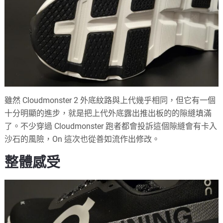
雖然 Cloudmonster 2 外底紋路與上代幾乎相同，但它有一個
十分明顯的進步，就是把上代外底露出推出板的的隙縫填滿
了。不少穿過 Cloudmonster 跑者都會投訴這個隙縫會有卡入
沙石的風險，On 這次也從善如流作出修改。
整體感受