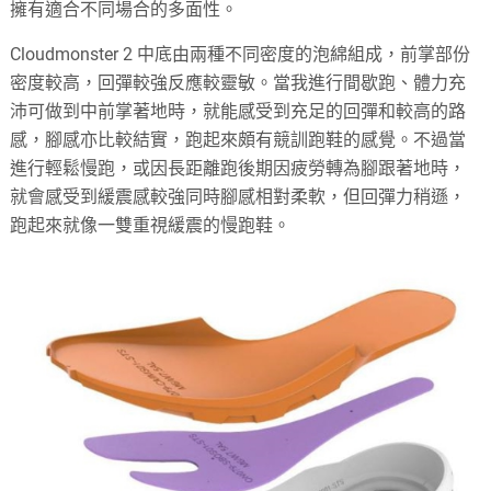
擁有適合不同場合的多面性。
Cloudmonster 2 中底由兩種不同密度的泡綿組成，前掌部份
密度較高，回彈較強反應較靈敏。當我進行間歇跑、體力充
沛可做到中前掌著地時，就能感受到充足的回彈和較高的路
感，腳感亦比較結實，跑起來頗有競訓跑鞋的感覺。不過當
進行輕鬆慢跑，或因長距離跑後期因疲勞轉為腳跟著地時，
就會感受到緩震感較強同時腳感相對柔軟，但回彈力稍遜，
跑起來就像一雙重視緩震的慢跑鞋。