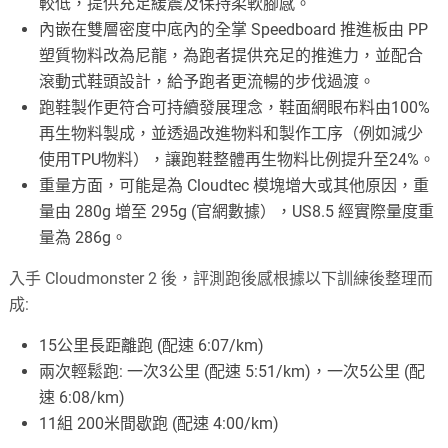
較低，提供充足緩震及保持柔軟腳感。
內嵌在雙層密度中底內的全掌 Speedboard 推進板由 PP
塑質物料改為尼龍，為跑者提供充足的推進力，並配合
滾動式鞋頭設計，給予跑者更流暢的步伐過渡。
跑鞋製作更符合可持續發展理念，鞋面網眼布料由100%
再生物料製成，並透過改進物料和製作工序（例如減少
使用TPU物料），讓跑鞋整體再生物料比例提升至24%。
重量方面，可能是為 Cloudtec 模塊增大或其他原因，重
量由 280g 增至 295g (官網數據），US8.5 經實際量度重
量為 286g。
入手 Cloudmonster 2 後，評測跑後感根據以下訓練後整理而
成:
15公里長距離跑 (配速 6:07/km)
兩次輕鬆跑: 一次3公里 (配速 5:51/km)，一次5公里 (配
速 6:08/km)
11組 200米間歇跑 (配速 4:00/km)