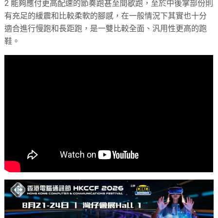
2 能夠應付更高配速的節奏跑甚至間歇跑，至於中後掌部份則
有充足的緩震和比較柔軟的腳感，在一般情況下其實也十分
適合進行慢跑和長距跑，是一雙比較全面、汎用性更高的跑
鞋。