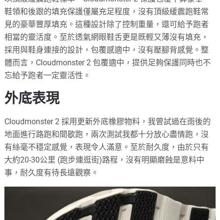
鞋領和後跟的填充保護僅屬充足程度，沒有頂級緩震跑鞋常
見的豪華豐厚填充。這種設計除了控制重量，還可給予跑者
相當的靈活度。至於透氣網眼鞋舌更是既輕又薄沒有填充，
採用與鞋身連接的設計，包覆感適中，沒有壓腳背感覺。整
體而言，Cloudmonster 2 包覆適中，提供足夠保護同時也不
忘給予跑者一定靈活性。
外底表現
Cloudmonster 2 採用更新外底橡膠物料，我曾試過在雨後的
地面進行路跑和間歇跑，兩次測試我都十分放心盡情跑，沒
有絲毫不穩定感覺，表現令人滿意。至於耐久度，由於只有
大約20-30公里 (跑步連逛街)路程，沒有明顯磨蝕是意料中
事，耐久度有待長遠觀察。