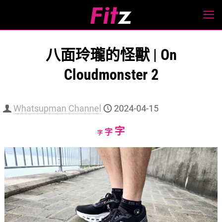
八面玲瓏的怪獸 | On
Cloudmonster 2
Whatsupman Channel
2024-04-15
Increase
字
Reset
Decrease
字
字
font
font
font
size.
size.
size.