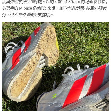
度與彈性拿捏恰到好處。以約 4:00–4:30/km 的配速 (相對精
英選手的 M pace 仍偏慢) 來說，並不會過度彈跳以致小腿疲
勞，也不會軟到缺乏支撐感。