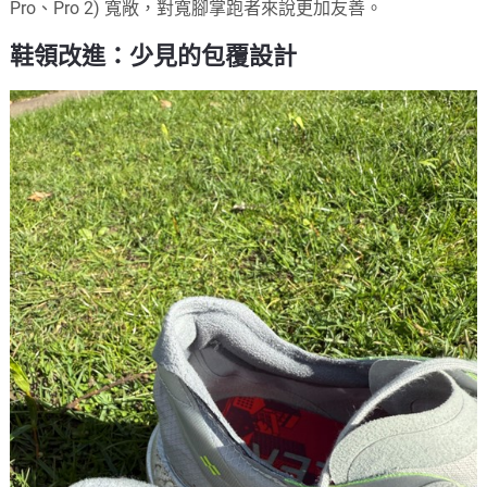
Pro、Pro 2) 寬敞，對寬腳掌跑者來說更加友善。
鞋領改進：少見的包覆設計