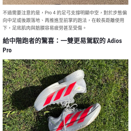
不過需要注意的是，Pro 4 的足弓支撐明顯中空，對於步態偏
向中足或後跟落地、再推進至前掌的跑法，在較長距離使用
下，足底肌肉與筋膜容易疲勞甚至受傷。
給中階跑者的驚喜：一雙更易駕馭的 Adios
Pro