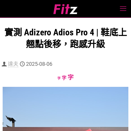
實測 Adizero Adios Pro 4 | 鞋底上
翹點後移，跑感升級
達夫
2025-08-06
Increase
字
Reset
Decrease
字
字
font
font
font
size.
size.
size.