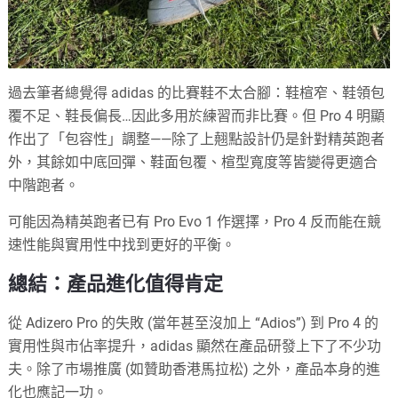
過去筆者總覺得 adidas 的比賽鞋不太合腳：鞋楦窄、鞋領包
覆不足、鞋長偏長…因此多用於練習而非比賽。但 Pro 4 明顯
作出了「包容性」調整——除了上翹點設計仍是針對精英跑者
外，其餘如中底回彈、鞋面包覆、楦型寬度等皆變得更適合
中階跑者。
可能因為精英跑者已有 Pro Evo 1 作選擇，Pro 4 反而能在競
速性能與實用性中找到更好的平衡。
總結：產品進化值得肯定
從 Adizero Pro 的失敗 (當年甚至沒加上 “Adios”) 到 Pro 4 的
實用性與市佔率提升，adidas 顯然在產品研發上下了不少功
夫。除了市場推廣 (如贊助香港馬拉松) 之外，產品本身的進
化也應記一功。