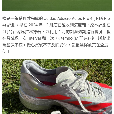
這是一篇稍遲才完成的 adidas Adizero Adios Pro 4 (下稱 Pro
4) 評測。早在 2024 年 12 月底已經收到這雙鞋，原本計劃在
2月的香港馬拉松穿著，並利用 1 月的訓練週期進行實測。但
在嘗試過一次 interval 和一次 7K tempo (M 配速) 後，腳腕出
現些微不適，擔心駕馭不了反而受傷，最後選擇放棄在全馬
使用。