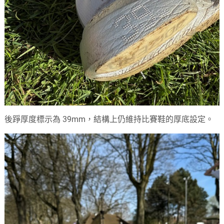
後踭厚度標示為 39mm，結構上仍維持比賽鞋的厚底設定。