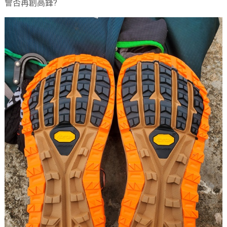
會否再創高鋒?