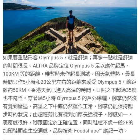
如果要重點形容 Olympus 5，就是舒適；再多一點就是舒適
的時間很長。ALTRA 品牌定位 Olympus 5 足以應付超馬、
100KM 等的距離，唯暫時未作超長測試。因天氣轉熱，最長
時間只作5小時和20公里左右的距離來感受 Olympus 5，總距
離約50KM。香港天氣已進入高溫的時間，日照之下超過35度
也不奇怪。穿著過5小時 Olympus 5 的戶外曝曬，腳掌仍然沒
有覺到壓逼，高溫之下中底仍然運作正常，腳掌仍能保持起
步時的狀況；由超輕薄比賽襪到加厚長途襪子，腳感如一，
裹覆感很好，腳跟固定於正確位置，同時鞋楦不像一般2E的
加闊鞋頭產生空洞感，品牌技術 Foodshape™ 應記一功。