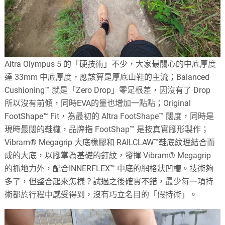
Altra Olympus 5 的「硬技術」不少，大家最關心的中底厚度
達 33mm 中底厚度，應該算是厚底山鞋的主流；Balanced
Cushioning™ 就是「Zero Drop」零足根差，因沒有了 Drop
所以沒有前傾，同時EVA的量也增加一點點；Original
FootShape™ Fit，為最初的 Altra FootShape™ 闊度，同時是
現時最闊的鞋櫳，品牌指 FootShap™ 是按真實腳形製作；
Vibram® Megagrip 大底橡膠和 RAILCLAW™鞋底紋理結合而
成的大底，以腳掌為基礎的釘紋，發揮 Vibram® Megagrip
的抓地力外，配合INNERFLEX™ 中底的網格狀凹槽。技術夠
多了，但整合起來怎樣？試過之後確實不錯，最少每一項持
術都於行程中感受得到，沒有巧立名目的「假持術」。