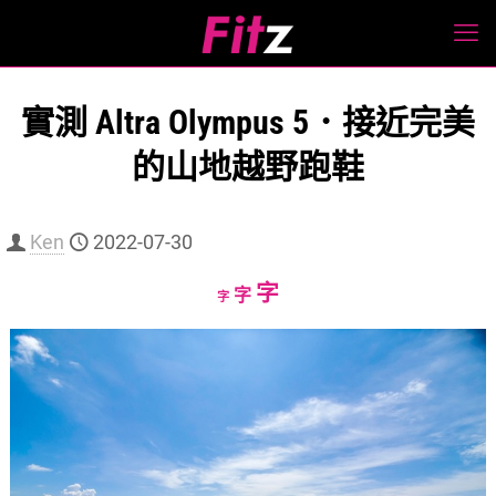
實測 Altra Olympus 5．接近完美
的山地越野跑鞋
Ken
2022-07-30
Increase
字
Reset
Decrease
字
字
font
font
font
size.
size.
size.