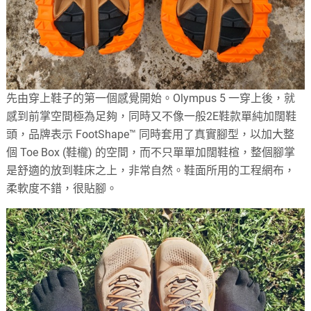
先由穿上鞋子的第一個感覺開始。Olympus 5 一穿上後，就
感到前掌空間極為足夠，同時又不像一般2E鞋款單純加闊鞋
頭，品牌表示 FootShape™ 同時套用了真實腳型，以加大整
個 Toe Box (鞋櫳) 的空間，而不只單單加闊鞋楦，整個腳掌
是舒適的放到鞋床之上，非常自然。鞋面所用的工程網布，
柔軟度不錯，很貼腳。