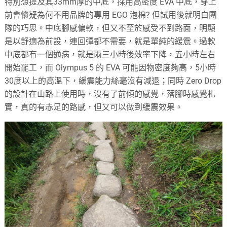
特別想提及其33mm厚的中底，採用高密度 EVA 中底，穿上
前會懷疑為何不用品牌的專用 EGO 泡棉? 但試用後就明白團
隊的巧思。中底腳感偏軟，但又不至於感受不到路面，明顯
是以舒適為前設，連回彈都不需要，就是單純的緩震。過軟
中底都有一個通病，就是兩三小時後效率下降，五小時左右
開始罷工，而 Olympus 5 的 EVA 可能因物密度夠高，5小時
30度以上的高溫下，緩震能力絲毫沒有減退；同時 Zero Drop
的設計在山路上使用時，沒有了前傾的感覺，落腳時感覺札
實，真的有赤足的路感，但又可以做到緩震效果。