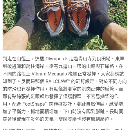
到走在山徑上，這雙 Olympus 5 走過青山寺到良田坳、東壩
到破邊洲和萬柱海岸、還有九逕山一帶的山路與石屎路，在
不同的路段上 Vibram Megagrip 橡膠正常發揮，大家都應該
知到了。反而是那個 RAILCLAW™ 的鞋釘設定，對於不同方向
的防滑也有發揮作用，有點像將腳掌的肌肉延伸的感覺。而
那有點跨張的鞋跟領也發揮了保護腳踝，不容易拗柴的作
用，配合 FootShape™ 闊鞋櫳設計，腳趾自然伸展，感覺增
加了平衡力，抓地面積增加，下山時沒有踢到腳趾。長時間
穿著後或現在炎熱的天氣，雙腳發脹也沒有感到壓迫。