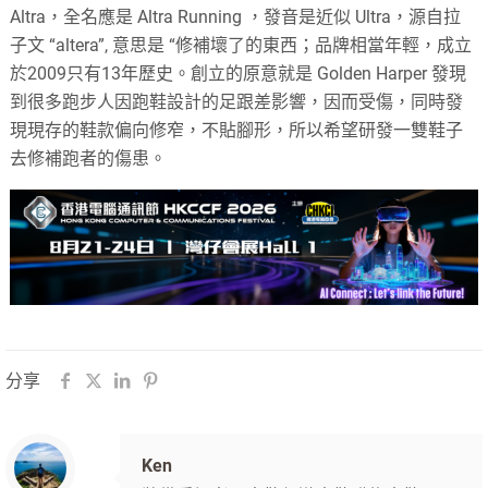
Altra，全名應是 Altra Running ，發音是近似 Ultra，源自拉
子文 “altera”, 意思是 “修補壞了的東西；品牌相當年輕，成立
於2009只有13年歷史。創立的原意就是 Golden Harper 發現
到很多跑步人因跑鞋設計的足跟差影響，因而受傷，同時發
現現存的鞋款偏向修窄，不貼腳形，所以希望研發一雙鞋子
去修補跑者的傷患。
分享
Ken