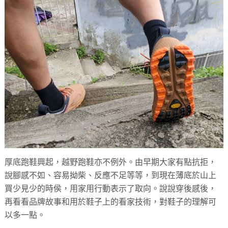
厚底跑鞋興起，越野跑鞋亦不例外。由早期大家有點抗拒，
說腳感不如、容易拗柴、反應不足等等，到現在薄底於山上
買少見少的時侯，用家用行動表示了取向。說說穿後感後，
再看看品牌故事和用於鞋子上的看家技術，對鞋子的理解可
以多一點。