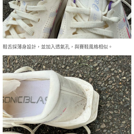
鞋舌採薄身設計，並加入透氣孔，與賽鞋風格相似。