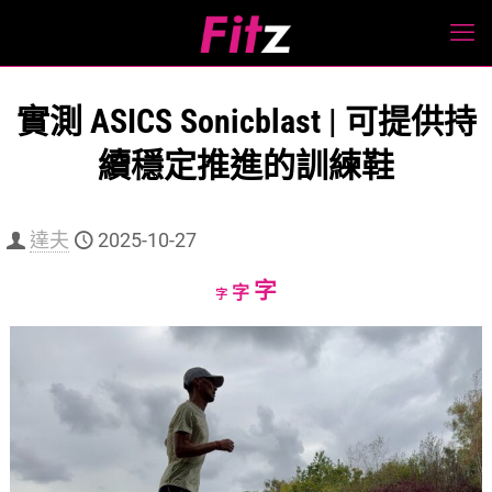
實測 ASICS Sonicblast | 可提供持
續穩定推進的訓練鞋
達夫
2025-10-27
Increase
字
Reset
Decrease
字
字
font
font
font
size.
size.
size.