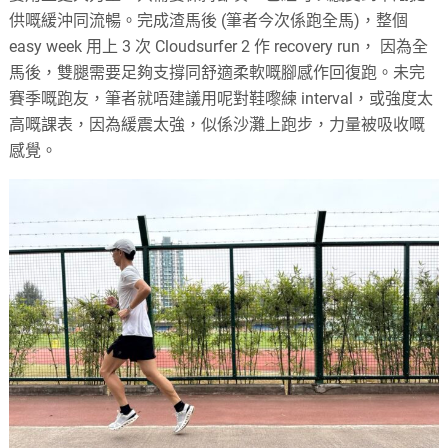
供嘅緩沖同流暢。完成渣馬後 (筆者今次係跑全馬)，整個
easy week 用上 3 次 Cloudsurfer 2 作 recovery run， 因為全
馬後，雙腿需要足夠支撐同舒適柔軟嘅腳感作回復跑。未完
賽季嘅跑友，筆者就唔建議用呢對鞋嚟練 interval，或強度太
高嘅課表，因為緩震太強，似係沙灘上跑步，力量被吸收嘅
感覺。