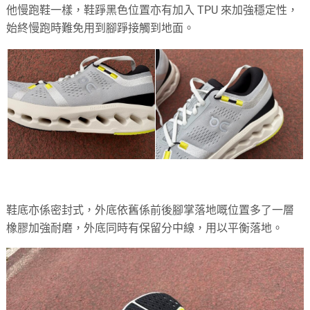
他慢跑鞋一樣，鞋踭黑色位置亦有加入 TPU 來加強穩定性，
始終慢跑時難免用到腳踭接觸到地面。
鞋底亦係密封式，外底依舊係前後腳掌落地嘅位置多了一層
橡膠加強耐磨，外底同時有保留分中線，用以平衡落地。