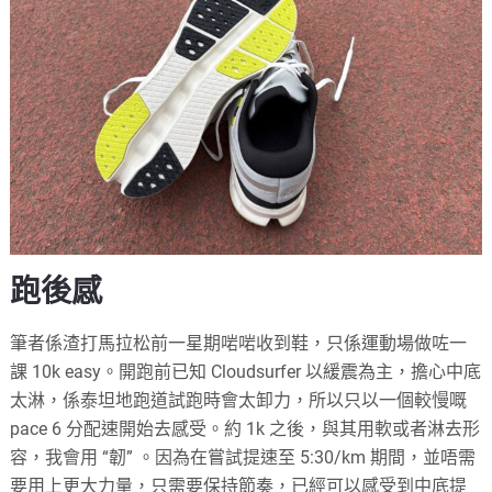
跑後感
筆者係渣打馬拉松前一星期啱啱收到鞋，只係運動場做咗一
課 10k easy。開跑前已知 Cloudsurfer 以緩震為主，擔心中底
太淋，係泰坦地跑道試跑時會太卸力，所以只以一個較慢嘅
pace 6 分配速開始去感受。約 1k 之後，與其用軟或者淋去形
容，我會用 “韌” 。因為在嘗試提速至 5:30/km 期間，並唔需
要用上更大力量，只需要保持節奏，已經可以感受到中底提