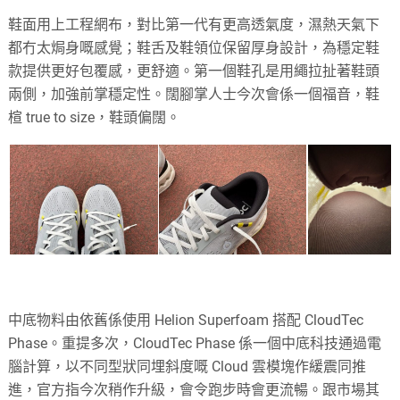
鞋面用上工程網布，對比第一代有更高透氣度，濕熱天氣下
都冇太焗身嘅感覺；鞋舌及鞋領位保留厚身設計，為穩定鞋
款提供更好包覆感，更舒適。第一個鞋孔是用繩拉扯著鞋頭
兩側，加強前掌穩定性。闊腳掌人士今次會係一個福音，鞋
楦 true to size，鞋頭偏闊。
中底物料由依舊係使用 Helion Superfoam 搭配 CloudTec
Phase。重提多次，CloudTec Phase 係一個中底科技通過電
腦計算，以不同型狀同埋斜度嘅 Cloud 雲模塊作緩震同推
進，官方指今次稍作升級，會令跑步時會更流暢。跟市場其