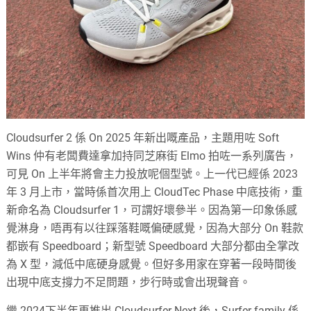
Cloudsurfer 2 係 On 2025 年新出嘅產品，主題用咗 Soft
Wins 仲有老闆費達拿加持同芝麻街 Elmo 拍咗一系列廣告，
可見 On 上半年將會主力投放呢個型號。上一代已經係 2023
年 3 月上市，當時係首次用上 CloudTec Phase 中底技術，重
新命名為 Cloudsurfer 1，可謂好壞參半。因為第一印象係感
覺淋身，唔再有以往踩落鞋嘅偏硬感覺，因為大部分 On 鞋款
都嵌有 Speedboard；新型號 Speedboard 大部分都由全掌改
為 X 型，減低中底硬身感覺。但好多用家在穿著一段時間後
出現中底支撐力不足問題，步行時或會出現聲音。
繼 2024下半年再推出 Cloudsurfer Next 後，Surfer family 係