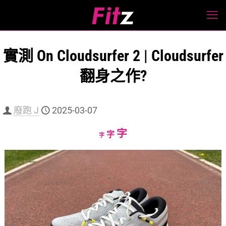
實測 On Cloudsurfer 2 | Cloudsurfer
翻身之作?
廢跑 J
2025-03-07
Increase
字
Reset
Decrease
字
字
font
font
font
size.
size.
size.