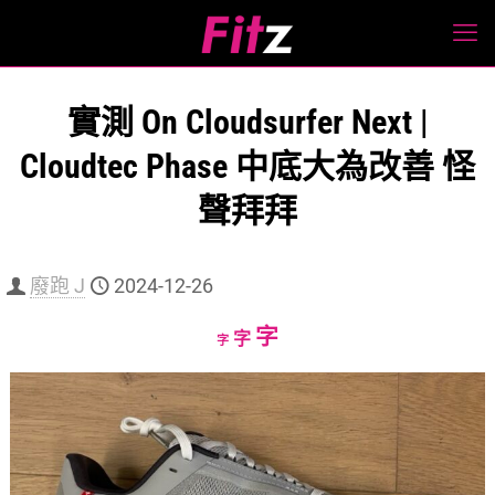
實測 On Cloudsurfer Next |
Cloudtec Phase 中底大為改善 怪
聲拜拜
廢跑 J
2024-12-26
Increase
字
Reset
Decrease
字
字
font
font
font
size.
size.
size.