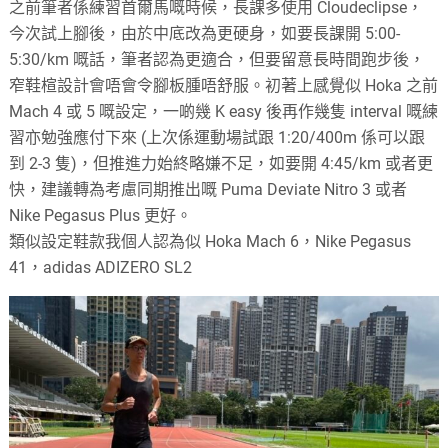
之前筆者係練習首爾馬嘅時候，長課多使用 Cloudeclipse，
今次試上腳後，由於中底改為更硬身，如要長課開 5:00-
5:30/km 嘅話，筆者認為更適合，但要留意長時間跑步後，
窄鞋楦設計會唔會令腳板腫唔舒服。初著上感覺似 Hoka 之前
Mach 4 或 5 嘅設定，一啲幾 K easy 後再作幾隻 interval 嘅練
習亦勉強應付下來 (上次係運動場試跟 1:20/400m 係可以跟
到 2-3 隻)，但推進力始終略嫌不足，如要開 4:45/km 或者更
快，建議轉為考慮同期推出嘅 Puma Deviate Nitro 3 或者
Nike Pegasus Plus 更好。
類似設定鞋款我個人認為似 Hoka Mach 6，Nike Pegasus
41，adidas ADIZERO SL2