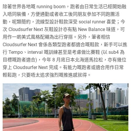
除著世界各地嘅 running boom，跑者由日常生活已經開始融
入唔同裝備，方便通勤或者收工後同朋友參加不同跑團活
動，呢類簡約，流線型設計鞋款深受 social runner 喜愛；今
次 Cloudsurfer Next 灰鞋設計亦有點 New Balance 味道，可
用作一啲美式風格配襯為出行穿搭。另外，筆者相信
Cloudsurfer Next 會係各類型跑者都適合嘅鞋款，新手可以進
行 Tempo、interval 嘅訓練甚至是考慮做比賽鞋 (以 sub4 為
目標嘅跑者適合)，今年 8 月底日本北海道馬拉松，亦有幾位
穿上 Cloudsurfer Next 完成。有能力嘅跑者或適合用作日常
輕鬆跑，只要唔太追求強烈嘅推進感就得。