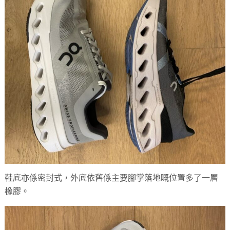
鞋底亦係密封式，外底依舊係主要腳掌落地嘅位置多了一層
橡膠。