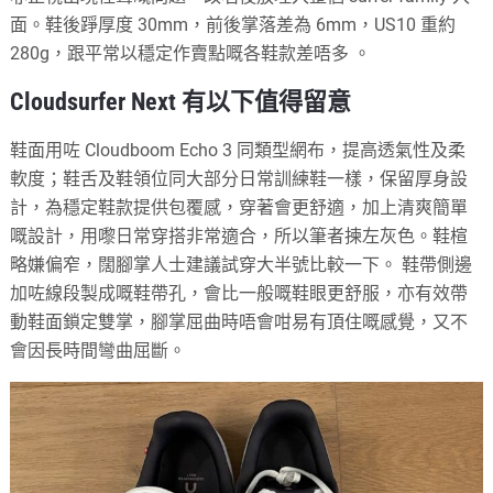
面。鞋後踭厚度 30mm，前後掌落差為 6mm，US10 重約
280g，跟平常以穩定作賣點嘅各鞋款差唔多 。
Cloudsurfer Next 有以下值得留意
鞋面用咗 Cloudboom Echo 3 同類型網布，提高透氣性及柔
軟度；鞋舌及鞋領位同大部分日常訓練鞋一樣，保留厚身設
計，為穩定鞋款提供包覆感，穿著會更舒適，加上清爽簡單
嘅設計，用嚟日常穿搭非常適合，所以筆者揀左灰色。鞋楦
略嫌偏窄，闊腳掌人士建議試穿大半號比較一下。 鞋帶側邊
加咗線段製成嘅鞋帶孔，會比一般嘅鞋眼更舒服，亦有效帶
動鞋面鎖定雙掌，腳掌屈曲時唔會咁易有頂住嘅感覺，又不
會因長時間彎曲屈斷。