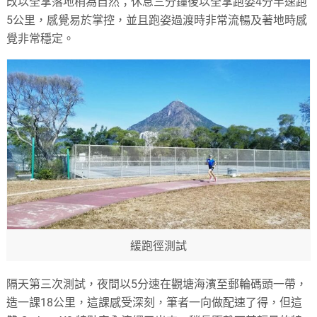
改以全掌落地稍為自然；休息三分鐘後以全掌跑姿4分半速跑
5公里，感覺易於掌控，並且跑姿過渡時非常流暢及著地時感
覺非常穩定。
緩跑徑測試
隔天第三次測試，夜間以5分速在觀塘海濱至郵輪碼頭一帶，
造一課18公里，這課感受深刻，筆者一向做配速了得，但這