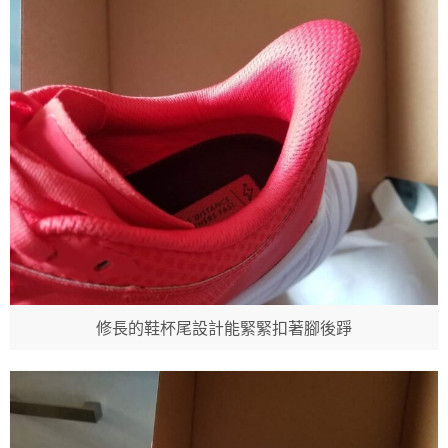
修長的鞋杯尾設計能緊緊扣著腳後踭