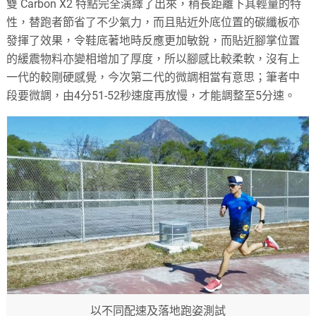
雙 Carbon X2 特點完全演繹了出來，稍長距離下其輕量的特
性，替跑者節省了不少氣力，而且貼近外底位置的碳纖板亦
發揮了效果，令鞋底著地時反應更加敏銳，而貼近腳掌位置
的緩震物料亦變相增加了厚度，所以腳感比較柔軟，沒有上
一代的較剛硬感覺，今次第二代的微調相當有意思；筆者中
段要微調，由4分51-52秒速度再放慢，才能調整至5分速。
以不同配速及落地跑姿測試