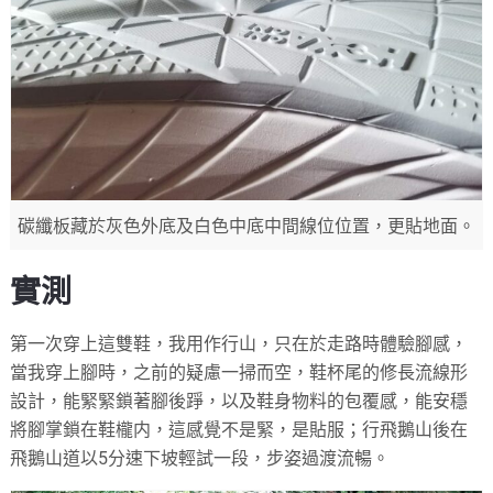
碳纖板藏於灰色外底及白色中底中間線位位置，更貼地面。
實測
第一次穿上這雙鞋，我用作行山，只在於走路時體驗腳感，
當我穿上腳時，之前的疑慮一掃而空，鞋杯尾的修長流線形
設計，能緊緊鎖著腳後踭，以及鞋身物料的包覆感，能安穩
將腳掌鎖在鞋櫳内，這感覺不是緊，是貼服；行飛鵝山後在
飛鵝山道以5分速下坡輕試一段，步姿過渡流暢。