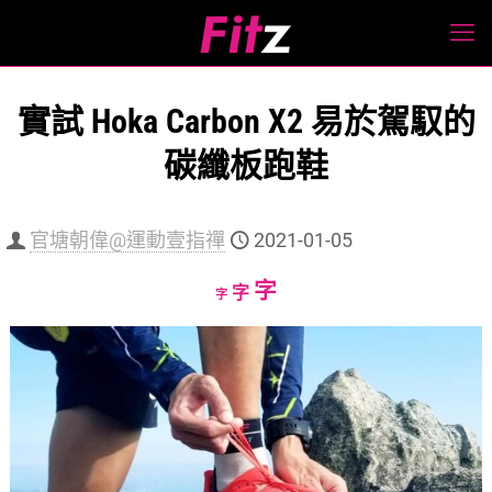
實試 Hoka Carbon X2 易於駕馭的
碳纖板跑鞋
官塘朝偉@運動壹指禪
2021-01-05
Increase
字
Reset
Decrease
字
字
font
font
font
size.
size.
size.