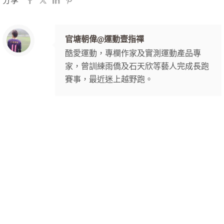
分享
官塘朝偉@運動壹指禪
酷愛運動，專欄作家及實測運動產品專
家，曾訓練雨僑及石天欣等藝人完成長跑
賽事，最近迷上越野跑。