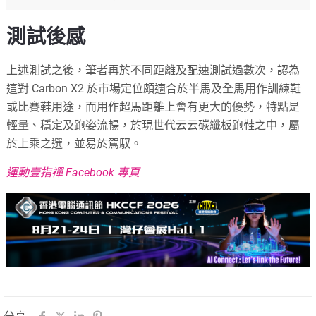
測試後感
上述測試之後，筆者再於不同距離及配速測試過數次，認為
這對 Carbon X2 於市場定位頗適合於半馬及全馬用作訓練鞋
或比賽鞋用途，而用作超馬距離上會有更大的優勢，特點是
輕量、穩定及跑姿流暢，於現世代云云碳纖板跑鞋之中，屬
於上乘之選，並易於駕馭。
運動壹指禪 Facebook 專頁