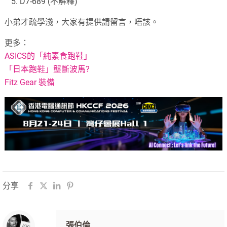
D7-689 (不解釋)
小弟才疏學淺，大家有提供請留言，唔該。
更多：
ASICS的「純素食跑鞋」
「日本跑鞋」壟斷波馬?
Fitz Gear 裝備
分享
張伯倫