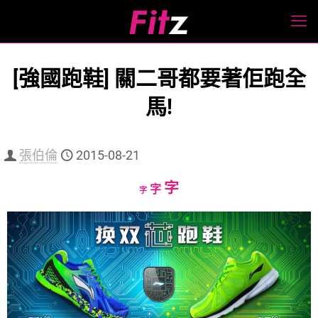
[強國跑鞋] 關二哥都要著佢跑全
馬!
張伯倫
2015-08-21
Increase
字
Reset
Decrease
字
字
font
font
font
size.
size.
size.