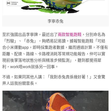
李寧赤兔
至於強國出品李寧牌，最近出了
兩款智能跑鞋
，分別命名為
「烈駿」、「赤兔」，夠晒易記易讀。據報智能跑鞋「可結
合小米運動app，即時採集跑者數據，繼而通過計算，不僅有
距離、配速、路線、卡路裡消耗等常規功能報告，仲可以實
現前後掌落地狀態分析與精准步頻監測」，聽到都覺得犀
利，work唔work就係另一回事。
不過，如果同其他人講：「我對赤兔真係幾好著！」又會驚
畀人話我扮關雲長。