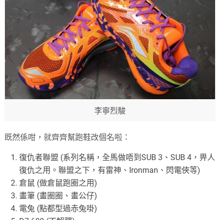
李寧烈駿
既然係咁，就齊齊幫跑鞋改個名啦：
復仇者聯盟 (系列名稱，全馬做唔到SUB 3、SUB 4，畀人
復仇之用。聯盟之下，有雷神、Ironman、閃電俠等)
倉鼠 (做倉鼠跑圈之用)
畫筆 (畫圈圈、畫公仔)
電兔 (點都型過赤兔啩)