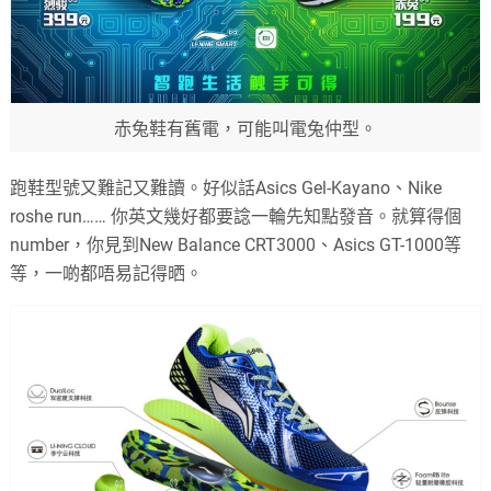
赤兔鞋有舊電，可能叫電兔仲型。
跑鞋型號又難記又難讀。好似話Asics Gel-Kayano、Nike
roshe run…… 你英文幾好都要諗一輪先知點發音。就算得個
number，你見到New Balance CRT3000、Asics GT-1000等
等，一啲都唔易記得晒。