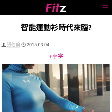
智能運動衫時代來臨?
張伯倫
2015-03-04
Increase
字
Reset
Decrease
字
字
font
font
font
size.
size.
size.