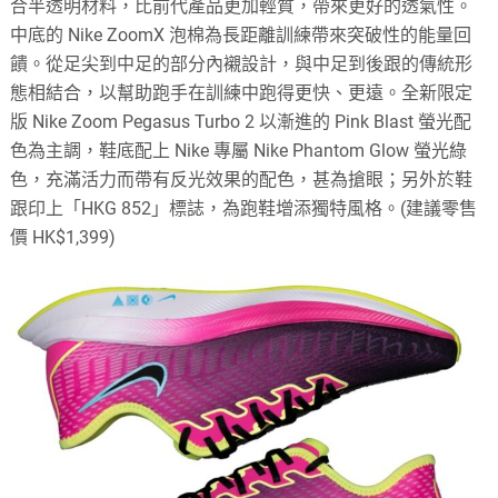
合半透明材料，比前代產品更加輕質，帶來更好的透氣性。
中底的 Nike ZoomX 泡棉為長距離訓練帶來突破性的能量回
饋。從足尖到中足的部分內襯設計，與中足到後跟的傳統形
態相結合，以幫助跑手在訓練中跑得更快、更遠。全新限定
版 Nike Zoom Pegasus Turbo 2 以漸進的 Pink Blast 螢光配
色為主調，鞋底配上 Nike 專屬 Nike Phantom Glow 螢光綠
色，充滿活力而帶有反光效果的配色，甚為搶眼；另外於鞋
跟印上「HKG 852」標誌，為跑鞋增添獨特風格。(建議零售
價 HK$1,399)