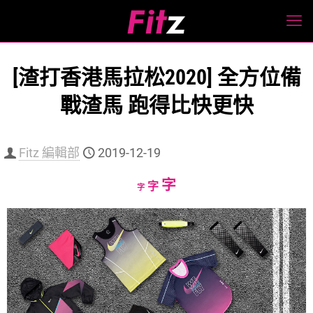
[渣打香港馬拉松2020] 全方位備
戰渣馬 跑得比快更快
Fitz 編輯部
2019-12-19
Increase
字
Reset
Decrease
字
字
font
font
font
size.
size.
size.