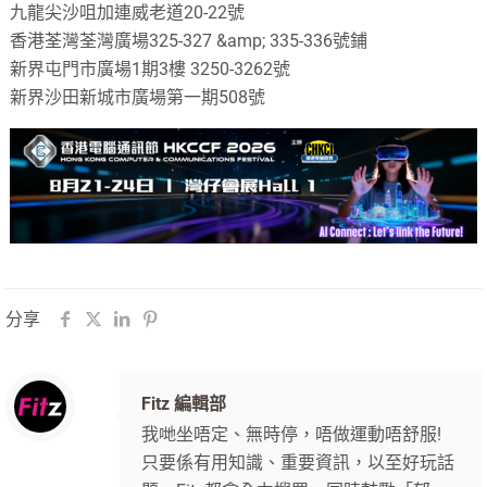
九龍尖沙咀加連威老道20-22號
香港荃灣荃灣廣場325-327 &amp; 335-336號鋪
新界屯門市廣場1期3樓 3250-3262號
新界沙田新城市廣場第一期508號
分享
Fitz 編輯部
我哋坐唔定、無時停，唔做運動唔舒服!
只要係有用知識、重要資訊，以至好玩話