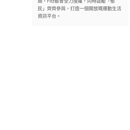
題，Fitz都會全力搜羅，同時鼓勵「郁
民」齊齊參與，打造一個開放嘅運動生活
資訊平台。