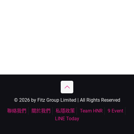
© 2026 by Fitz Group Limited | All Rights Reserved
聯絡我們
關於我們
私隱政策
Team HNR
9 Event
LINE Today