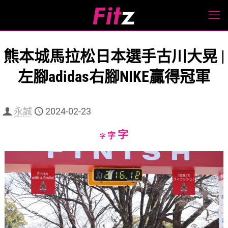
熊本城馬拉松日本選手古川大晃 |
左腳adidas右腳NIKE贏得冠軍
永誠
2024-02-23
Increase
字
Reset
Decrease
字
字
font
font
font
size.
size.
size.