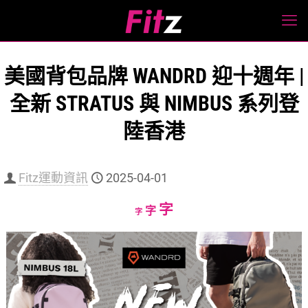
美國背包品牌 WANDRD 迎十週年 |
全新 STRATUS 與 NIMBUS 系列登
陸香港
Fitz運動資訊
2025-04-01
Increase
字
Reset
Decrease
字
字
font
font
font
size.
size.
size.