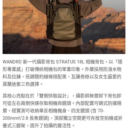
WANDRD 新一代攝影背包 STRATUS 18L 相機背包，以「隱
形專業感」打破傳統相機包的笨重印象。外層採用防潑水物
料及拉鍊，低調簡約線條搭配黑、瓦薩奇綠以及女生最愛的
莫蘭迪紫三色選擇。
其核心亮點在於「雙側快取設計」，攝影師無需卸下背包即
可從左右兩側快速存取相機與鏡頭。內部配置可調式防撞隔
層，經實測可收納單反相機機身、四支鏡頭 (含 70-
200mmf/2.8 長焦鏡頭)，頂部獨立空間更可存放空拍機或折
疊式三腳架，提升了拍攝的靈活性。