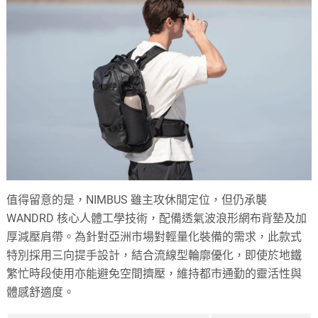
值得留意的是，NIMBUS 雖主攻休閒定位，但仍承襲
WANDRD 核心人體工學技術，配備透氣波浪形網布背墊及加
厚減壓肩帶。為針對亞洲市場對輕量化裝備的需求，此款式
特別採用三向提手設計，結合流線型輪廓優化，即使於地鐵
繁忙時段使用亦能避免空間擠壓，維持都市通勤的靈活性與
體感舒適度。