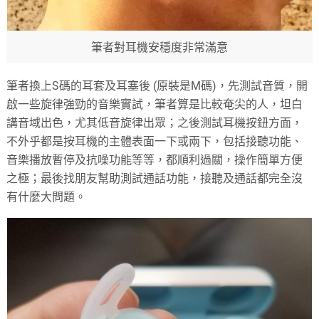
筆者對耳機安穩度非常滿意
筆者換上S碼的耳套及耳塞後 (原裝是M碼)，先測試音質，開
啟一些旋律強勁的音樂實試，筆者算是比較奄尖的人，坦白
講音域出色，尤其低音旋律出眾；之後測試耳機按鈕方面，
不外乎都是按耳機的主體表面一下或兩下，包括接聽功能、
音樂播放暫停及抗噪功能等等，都順利過關，操作簡單方便
之極；最後找朋友幫助測試通話功能，接聽及通話都完全沒
有什麼大問題。