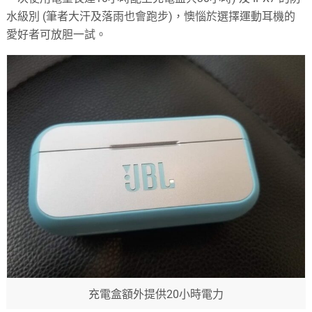
水級別 (筆者大汗及落雨也會跑步)，懊惱於選擇運動耳機的
愛好者可放胆一試。
充電盒額外提供20小時電力