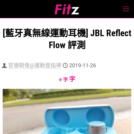
[藍牙真無線運動耳機] JBL Reflect
Flow 評測
官塘朝偉@運動壹指禪
2019-11-26
Increase
字
Reset
Decrease
字
字
font
font
font
size.
size.
size.