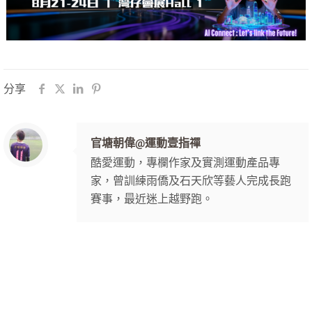
分享
官塘朝偉@運動壹指禪
酷愛運動，專欄作家及實測運動產品專
家，曾訓練雨僑及石天欣等藝人完成長跑
賽事，最近迷上越野跑。